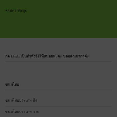
•
สมัคร Yengo
กด LIKE เป็นกำลังจัยให้หน่อยนะคะ ขอบคุณมากๆค่ะ
ขนมไทย
ขนมไทยประเภท นึ่ง
ขนมไทยประเภท กวน