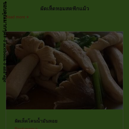
กด LIKE เป็นกำลังจัยให้หน่อยนะคะ ขอบคุณมากๆค่ะ-Facebook-FanPage
ผัดเห็ดหอมสดฟักแม้ว
Read more
ผัดเห็ดโคนน้ำมันหอย