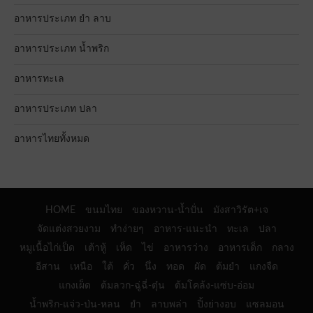
อาหารประเภท ยำ ลาบ
อาหารประเภท น้ำพริก
อาหารทะเล
อาหารประเภท ปลา
อาหารไทยทั้งหมด
HOME
ขนมไทย
ของหวาน-น้ำปั่น
มังสาวิรัต+เจ
จัดแต่งสวยงาม
ทำง่ายๆ
อาหาร-แนะนำ
ทะเล
ปลา
หมูเนื้อไก่เป็ด
เต้าหู้
เห็ด
ไข่
อาหารว่าง
อาหารเด็ก
กลาง
อีสาน
เหนือ
ใต้
คั่ว
นึ่ง
ทอด
ผัด
ต้มยำ
แกงจืด
แกงเผ็ด
ต้มลวก-ฉู่ฉี่-ตุ๋น
ต้มโคล้ง-แซ่บ-อ่อม
น้ำพริก-แจ่ว-ป่น-หลน
ยำ
ลาบพล่า
ปิ้งย่างอบ
แซลมอน