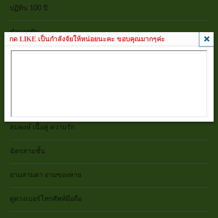
ปฏิทิน 100 ปี
ทำนายฝัน
กด LIKE เป็นกำลังจัยให้หน่อยนะคะ ขอบคุณมากๆค่ะ
เลข 7 ตัว 9 ฐาน
มหาทักษาเทวดาเสวยอายุ
ดูดวงกราฟชีวิต
สมพงษ์ เนื้อคู่ ความรัก
ฉัตรสามชั้น
ยามสามตา ยามของหาย
ดูดวงเบอร์โทรศัพท์มือถือ