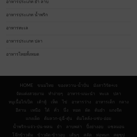
อาหารประเภท ยำ ลาบ
อาหารประเภท น้ำพริก
อาหารทะเล
อาหารประเภท ปลา
อาหารไทยทั้งหมด
HOME
ขนมไทย
ของหวาน-น้ำปั่น
มังสาวิรัต+เจ
จัดแต่งสวยงาม
ทำง่ายๆ
อาหาร-แนะนำ
ทะเล
ปลา
หมูเนื้อไก่เป็ด
เต้าหู้
เห็ด
ไข่
อาหารว่าง
อาหารเด็ก
กลาง
อีสาน
เหนือ
ใต้
คั่ว
นึ่ง
ทอด
ผัด
ต้มยำ
แกงจืด
แกงเผ็ด
ต้มลวก-ฉู่ฉี่-ตุ๋น
ต้มโคล้ง-แซ่บ-อ่อม
น้ำพริก-แจ่ว-ป่น-หลน
ยำ
ลาบพล่า
ปิ้งย่างอบ
แซลมอน
โจ๊กข้าวต้ม
ข้าวผัด-ข้าวอบ
เส้นๆ
สลัด
ห่อหมก
สตูซุป