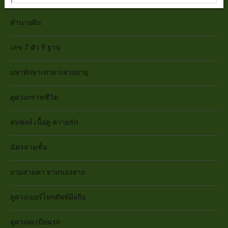
ทำนายฝัน
เลข 7 ตัว 9 ฐาน
มหาทักษาเทวดาเสวยอายุ
ดูดวงกราฟชีวิต
สมพงษ์ เนื้อคู่ ความรัก
ฉัตรสามชั้น
ยามสามตา ยามของหาย
ดูดวงเบอร์โทรศัพท์มือถือ
ดูดวงทะเบียนรถ