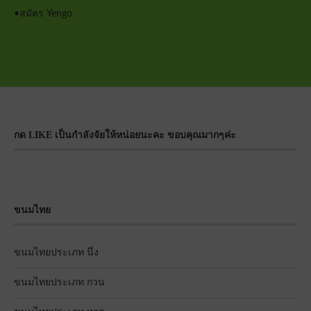
•
สมัคร Yengo
กด LIKE เป็นกำลังจัยให้หน่อยนะคะ ขอบคุณมากๆค่ะ
ขนมไทย
ขนมไทยประเภท นึ่ง
ขนมไทยประเภท กวน