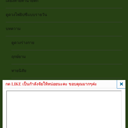
เสี่ยงทายทำนายทัก
ดูดวงไพ่ยิปซีแบบรายวัน
บทความ
ดูดวงร่างกาย
ฤกษ์ยาม
ทายนิสัย
กด LIKE เป็นกำลังจัยให้หน่อยนะคะ ขอบคุณมากๆค่ะ
เสริมดวงชะตา
ดูดวงความรัก
บทสวดคาถา
ปฏิทิน 100 ปี