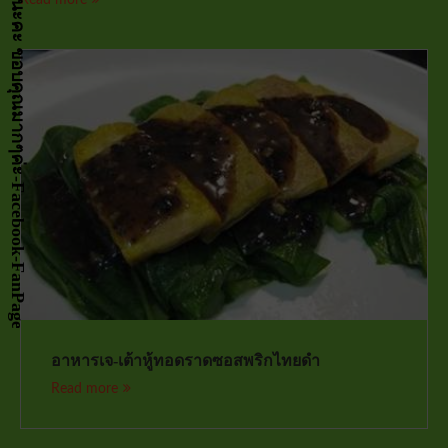
กด LIKE เป็นกำลังจัยให้หน่อยนะคะ ขอบคุณมากๆค่ะ-Facebook-FanPage
อาหารเจ-เต้าหู้ทอดราดซอสพริกไทยดำ
Read more