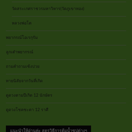
วัดสระเกศราชวรมหาวิหาร(วัดภูเขาทอง)
หลวงพ่อโต
พยากรณ์โอเรกุรัม
ลูกเต๋าพยากรณ์
ถามคำถามเซ้งปวย
ทายนิสัยจากวันที่เกิด
ดูดวงตามปีเกิด 12 นักษัตร
ดูดวงโชคชะตา 12 ราศี
แนะนำให้อ่านค่ะ สูตรวิธีการต้มน้ำซุปต่างๆ