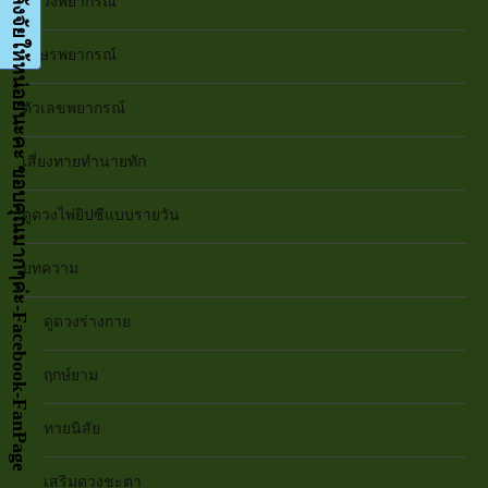
กด LIKE เป็นกำลังจัยให้หน่อยนะคะ ขอบคุณมากๆค่ะ-Facebook-FanPage
ดูดวงพยากรณ์
อักษรพยากรณ์
ตัวเลขพยากรณ์
เสี่ยงทายทำนายทัก
ดูดวงไพ่ยิปซีแบบรายวัน
บทความ
ดูดวงร่างกาย
ฤกษ์ยาม
ทายนิสัย
เสริมดวงชะตา