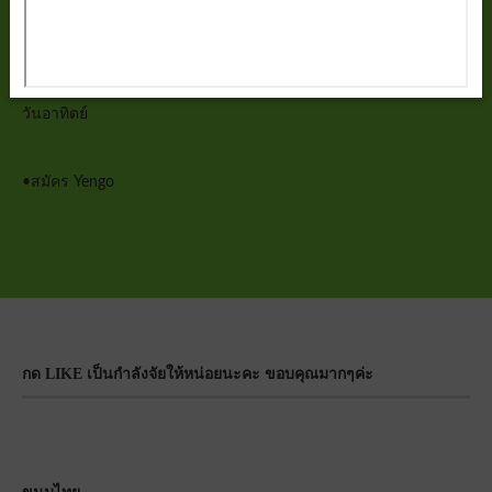
วันศุกร์
วันเสาร์
วันอาทิตย์
•
สมัคร Yengo
กด LIKE เป็นกำลังจัยให้หน่อยนะคะ ขอบคุณมากๆค่ะ