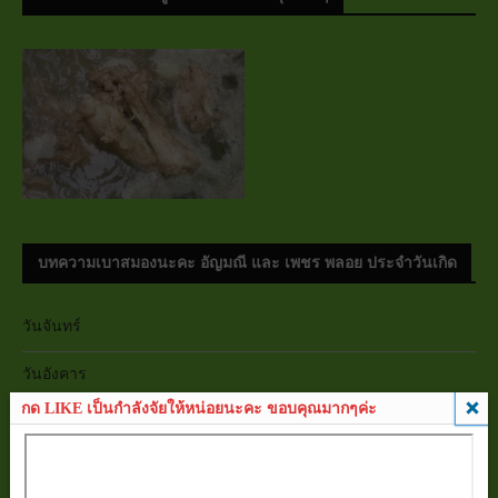
บทความเบาสมองนะคะ อัญมณี และ เพชร พลอย ประจำวันเกิด
วันจันทร์
วันอังคาร
กด LIKE เป็นกำลังจัยให้หน่อยนะคะ ขอบคุณมากๆค่ะ
วันพุธ
วันพฤหัสบดี