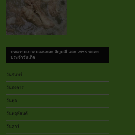
บทความเบาสมองนะคะ อัญมณี และ เพชร พลอย
ประจำวันเกิด
วันจันทร์
วันอังคาร
วันพุธ
วันพฤหัสบดี
วันศุกร์