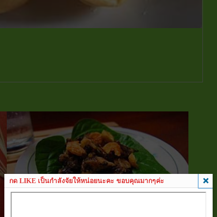
กด LIKE เป็นกำลังจัยให้หน่อยนะคะ ขอบคุณมากๆค่ะ