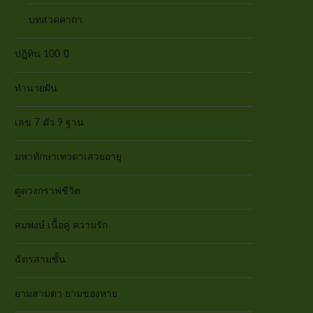
บทสวดคาถา
ปฏิทิน 100 ปี
ทำนายฝัน
เลข 7 ตัว 9 ฐาน
มหาทักษาเทวดาเสวยอายุ
ดูดวงกราฟชีวิต
สมพงษ์ เนื้อคู่ ความรัก
ฉัตรสามชั้น
ยามสามตา ยามของหาย