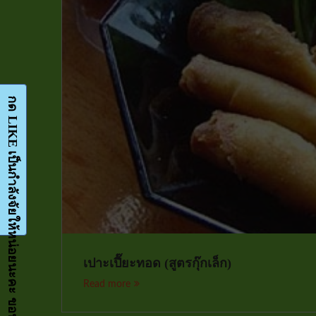
กด LIKE เป็นกำลังจัยให้หน่อยนะคะ ขอบคุณมากๆค่ะ-Facebook-FanPage
เปาะเปี๊ยะทอด (สูตรกุ๊กเล็ก)
Read more