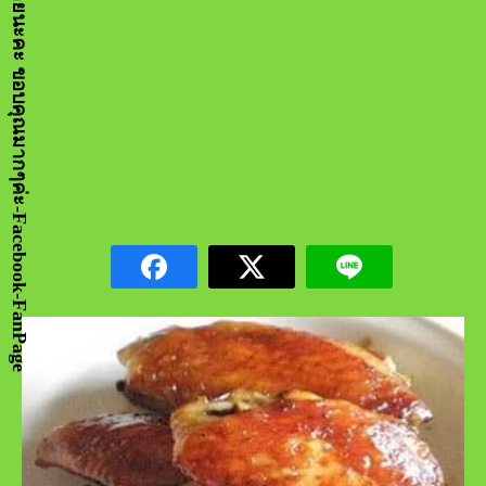
กด LIKE เป็นกำลังจัยให้หน่อยนะคะ ขอบคุณมากๆค่ะ-Facebook-FanPage