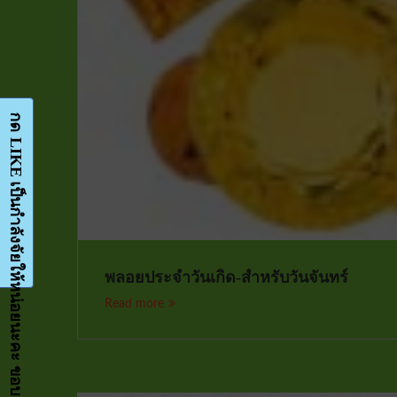
กด LIKE เป็นกำลังจัยให้หน่อยนะคะ ขอบคุณมากๆค่ะ-Facebook-FanPage
พลอยประจำวันเกิด-สำหรับวันจันทร์
Read more