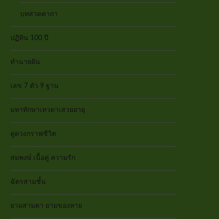
บทสวดคาถา
ปฏิทิน 100 ปี
ทำนายฝัน
เลข 7 ตัว 9 ฐาน
มหาทักษาเทวดาเสวยอายุ
ดูดวงกราฟชีวิต
สมพงษ์ เนื้อคู่ ความรัก
ฉัตรสามชั้น
ยามสามตา ยามของหาย