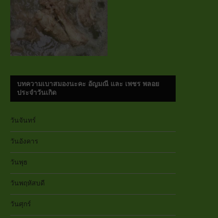
บทความเบาสมองนะคะ อัญมณี และ เพชร พลอย
ประจำวันเกิด
วันจันทร์
วันอังคาร
วันพุธ
วันพฤหัสบดี
วันศุกร์