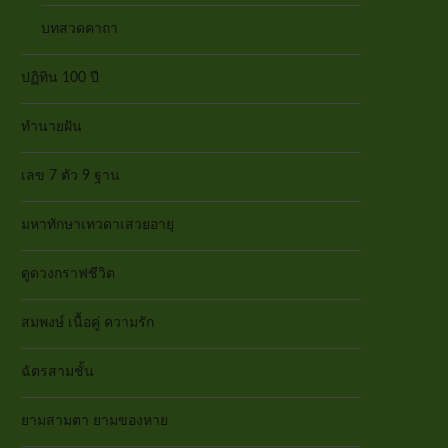
บทสวดคาถา
ปฏิทิน 100 ปี
ทำนายฝัน
เลข 7 ตัว 9 ฐาน
มหาทักษาเทวดาเสวยอายุ
ดูดวงกราฟชีวิต
สมพงษ์ เนื้อคู่ ความรัก
ฉัตรสามชั้น
ยามสามตา ยามของหาย