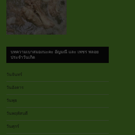
บทความเบาสมองนะคะ อัญมณี และ เพชร พลอย
ประจำวันเกิด
วันจันทร์
วันอังคาร
วันพุธ
วันพฤหัสบดี
วันศุกร์