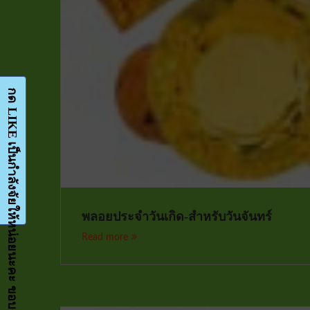
กด LIKE เป็นกำลังจัยให้หน่อยนะคะ ขอบคุณมากๆค่ะ-Facebook-FanPage
พลอยประจำวันเกิด-สำหรับวันจันทร์
Read more