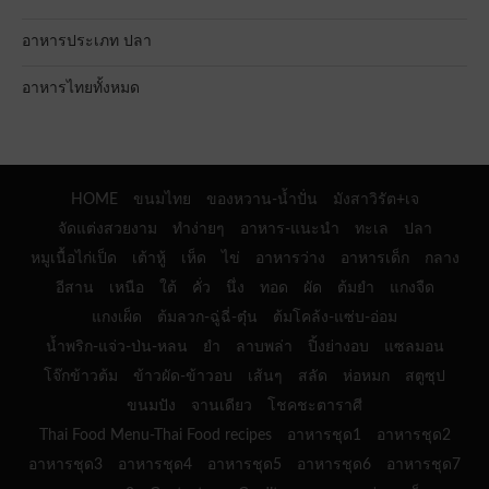
อาหารประเภท ปลา
อาหารไทยทั้งหมด
HOME
ขนมไทย
ของหวาน-น้ำปั่น
มังสาวิรัต+เจ
จัดแต่งสวยงาม
ทำง่ายๆ
อาหาร-แนะนำ
ทะเล
ปลา
หมูเนื้อไก่เป็ด
เต้าหู้
เห็ด
ไข่
อาหารว่าง
อาหารเด็ก
กลาง
อีสาน
เหนือ
ใต้
คั่ว
นึ่ง
ทอด
ผัด
ต้มยำ
แกงจืด
แกงเผ็ด
ต้มลวก-ฉู่ฉี่-ตุ๋น
ต้มโคล้ง-แซ่บ-อ่อม
น้ำพริก-แจ่ว-ป่น-หลน
ยำ
ลาบพล่า
ปิ้งย่างอบ
แซลมอน
โจ๊กข้าวต้ม
ข้าวผัด-ข้าวอบ
เส้นๆ
สลัด
ห่อหมก
สตูซุป
ขนมปัง
จานเดียว
โชคชะตาราศี
Thai Food Menu-Thai Food recipes
อาหารชุด1
อาหารชุด2
อาหารชุด3
อาหารชุด4
อาหารชุด5
อาหารชุด6
อาหารชุด7