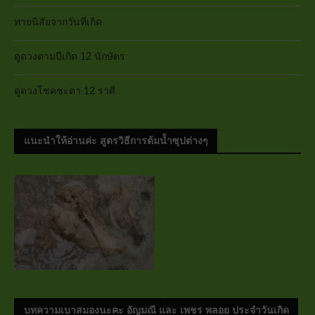
ทายนิสัยจากวันที่เกิด
ดูดวงตามปีเกิด 12 นักษัตร
ดูดวงโชคชะตา 12 ราศี
แนะนำให้อ่านค่ะ สูตรวิธีการต้มน้ำซุปต่างๆ
บทความเบาสมองนะคะ อัญมณี และ เพชร พลอย ประจำวันเกิด