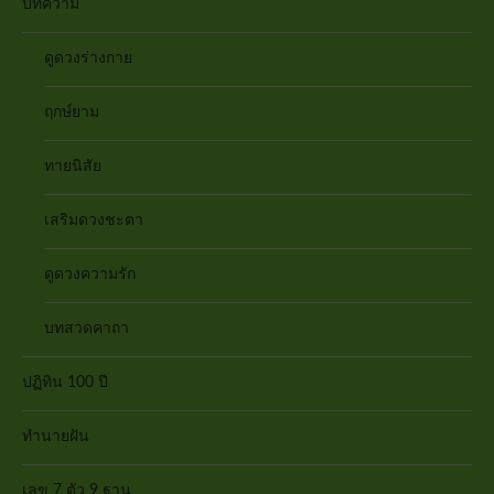
บทความ
ดูดวงร่างกาย
ฤกษ์ยาม
ทายนิสัย
เสริมดวงชะตา
ดูดวงความรัก
บทสวดคาถา
ปฏิทิน 100 ปี
ทำนายฝัน
เลข 7 ตัว 9 ฐาน