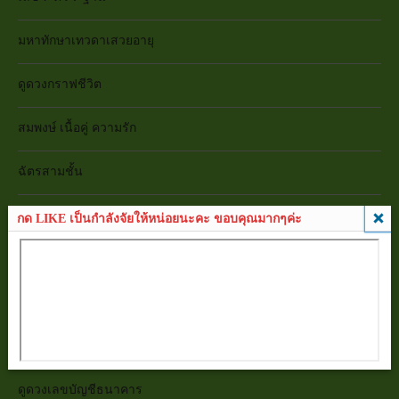
มหาทักษาเทวดาเสวยอายุ
ดูดวงกราฟชีวิต
สมพงษ์ เนื้อคู่ ความรัก
ฉัตรสามชั้น
ยามสามตา ยามของหาย
กด LIKE เป็นกำลังจัยให้หน่อยนะคะ ขอบคุณมากๆค่ะ
ดูดวงเบอร์โทรศัพท์มือถือ
ดูดวงทะเบียนรถ
ดูดวงเลขบัตรประชาชน
ดูดวงเลขบัญชีธนาคาร