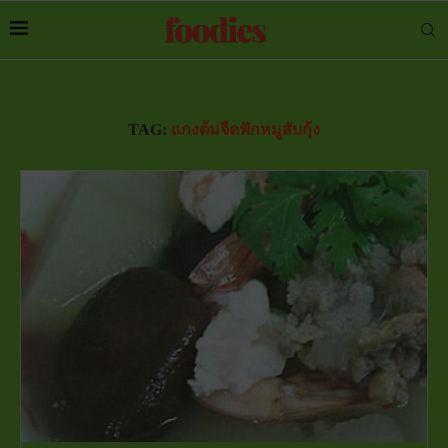
TAG:
แกงต้มจืดฟักหมูสับกุ้ง