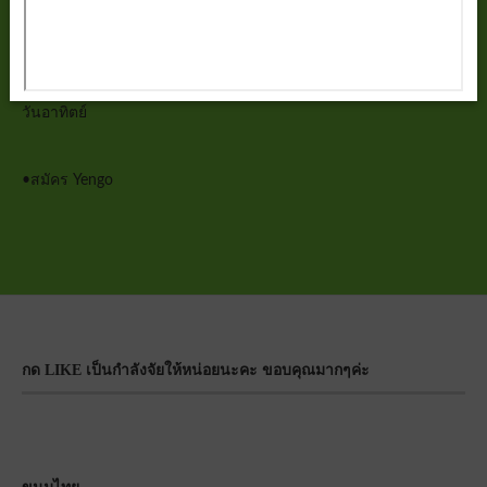
วันศุกร์
วันเสาร์
วันอาทิตย์
•
สมัคร Yengo
กด LIKE เป็นกำลังจัยให้หน่อยนะคะ ขอบคุณมากๆค่ะ