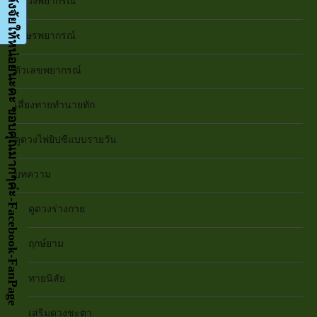
กด LIKE เป็นกำลังจัยให้หน่อยนะคะ ขอบคุณมากๆค่ะ-Facebook-FanPage
ดูดวงพยากรณ์
อักษรพยากรณ์
ตัวเลขพยากรณ์
เสี่ยงทายทำนายทัก
ดูดวงไพ่ยิปซีแบบรายวัน
บทความ
ดูดวงร่างกาย
ฤกษ์ยาม
ทายนิสัย
เสริมดวงชะตา