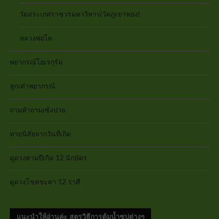
วัดสระเกศราชวรมหาวิหาร(วัดภูเขาทอง)
หลวงพ่อโต
พยากรณ์โอเรกุรัม
ลูกเต๋าพยากรณ์
ถามคำถามเซ้งปวย
ทายนิสัยจากวันที่เกิด
ดูดวงตามปีเกิด 12 นักษัตร
ดูดวงโชคชะตา 12 ราศี
แนะนำให้อ่านค่ะ สูตรวิธีการต้มน้ำซุปต่างๆ