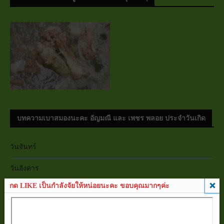
บทความเบาสมองนะคะ อัญมณี และ เพชร พลอย ประจำวันเกิด
วันจันทร์
วันอังคาร
กด LIKE เป็นกำลังจัยให้หน่อยนะคะ ขอบคุณมากๆค่ะ
วันพุธ
วันพฤหัสบดี