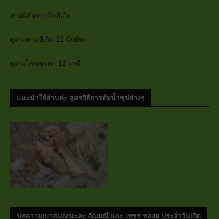
ทายนิสัยจากวันที่เกิด
ดูดวงตามปีเกิด 12 นักษัตร
ดูดวงโชคชะตา 12 ราศี
แนะนำให้อ่านค่ะ สูตรวิธีการต้มน้ำซุปต่างๆ
บทความเบาสมองนะคะ อัญมณี และ เพชร พลอย ประจำวันเกิด