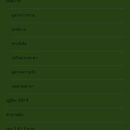
บทความ
ดูดวงร่างกาย
ฤกษ์ยาม
ทายนิสัย
เสริมดวงชะตา
ดูดวงความรัก
บทสวดคาถา
ปฏิทิน 100 ปี
ทำนายฝัน
เลข 7 ตัว 9 ฐาน