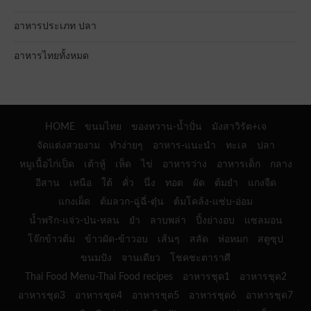
อาหารประเภท ปลา
อาหารไทยทั้งหมด
HOME
ขนมไทย
ของหวาน-น้ำปั่น
มังสาวิรัต+เจ
จัดแต่งสวยงาม
ทำง่ายๆ
อาหาร-แนะนำ
ทะเล
ปลา
หมูเนื้อไก่เป็ด
เต้าหู้
เห็ด
ไข่
อาหารว่าง
อาหารเด็ก
กลาง
อีสาน
เหนือ
ใต้
คั่ว
นึ่ง
ทอด
ผัด
ต้มยำ
แกงจืด
แกงเผ็ด
ต้มลวก-ฉู่ฉี่-ตุ๋น
ต้มโคล้ง-แซ่บ-อ่อม
น้ำพริก-แจ่ว-ป่น-หลน
ยำ
ลาบพล่า
ปิ้งย่างอบ
แซลมอน
โจ๊กข้าวต้ม
ข้าวผัด-ข้าวอบ
เส้นๆ
สลัด
ห่อหมก
สตูซุป
ขนมปัง
จานเดียว
โชคชะตาราศี
Thai Food Menu-Thai Food recipes
อาหารชุด1
อาหารชุด2
อาหารชุด3
อาหารชุด4
อาหารชุด5
อาหารชุด6
อาหารชุด7