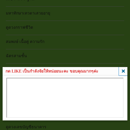
มหาทักษาเทวดาเสวยอายุ
ดูดวงกราฟชีวิต
สมพงษ์ เนื้อคู่ ความรัก
ฉัตรสามชั้น
ยามสามตา ยามของหาย
กด LIKE เป็นกำลังจัยให้หน่อยนะคะ ขอบคุณมากๆค่ะ
ดูดวงเบอร์โทรศัพท์มือถือ
ดูดวงทะเบียนรถ
ดูดวงเลขบัตรประชาชน
ดูดวงเลขบัญชีธนาคาร