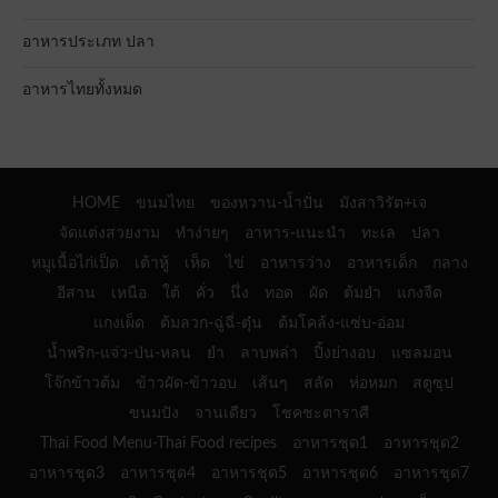
อาหารประเภท ปลา
อาหารไทยทั้งหมด
HOME
ขนมไทย
ของหวาน-น้ำปั่น
มังสาวิรัต+เจ
จัดแต่งสวยงาม
ทำง่ายๆ
อาหาร-แนะนำ
ทะเล
ปลา
หมูเนื้อไก่เป็ด
เต้าหู้
เห็ด
ไข่
อาหารว่าง
อาหารเด็ก
กลาง
อีสาน
เหนือ
ใต้
คั่ว
นึ่ง
ทอด
ผัด
ต้มยำ
แกงจืด
แกงเผ็ด
ต้มลวก-ฉู่ฉี่-ตุ๋น
ต้มโคล้ง-แซ่บ-อ่อม
น้ำพริก-แจ่ว-ป่น-หลน
ยำ
ลาบพล่า
ปิ้งย่างอบ
แซลมอน
โจ๊กข้าวต้ม
ข้าวผัด-ข้าวอบ
เส้นๆ
สลัด
ห่อหมก
สตูซุป
ขนมปัง
จานเดียว
โชคชะตาราศี
Thai Food Menu-Thai Food recipes
อาหารชุด1
อาหารชุด2
อาหารชุด3
อาหารชุด4
อาหารชุด5
อาหารชุด6
อาหารชุด7