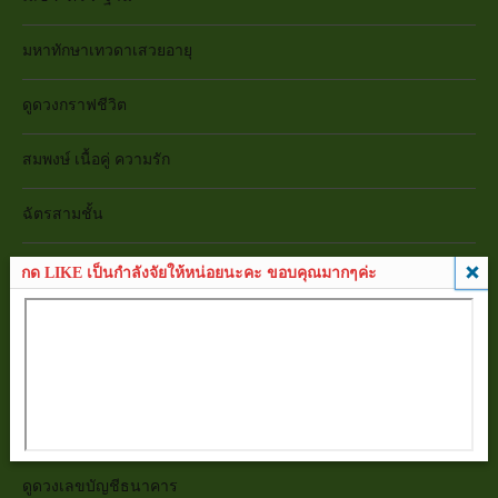
มหาทักษาเทวดาเสวยอายุ
ดูดวงกราฟชีวิต
สมพงษ์ เนื้อคู่ ความรัก
ฉัตรสามชั้น
ยามสามตา ยามของหาย
กด LIKE เป็นกำลังจัยให้หน่อยนะคะ ขอบคุณมากๆค่ะ
ดูดวงเบอร์โทรศัพท์มือถือ
ดูดวงทะเบียนรถ
ดูดวงเลขบัตรประชาชน
ดูดวงเลขบัญชีธนาคาร