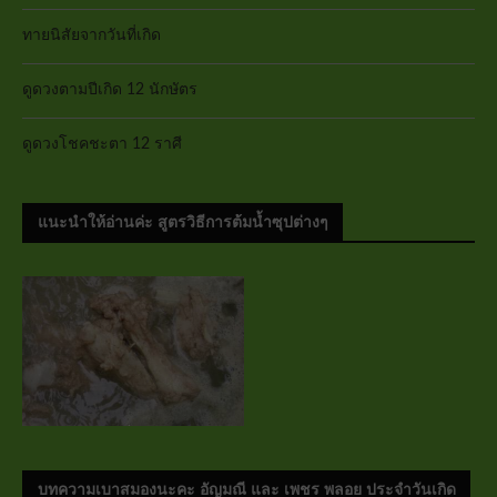
ทายนิสัยจากวันที่เกิด
ดูดวงตามปีเกิด 12 นักษัตร
ดูดวงโชคชะตา 12 ราศี
แนะนำให้อ่านค่ะ สูตรวิธีการต้มน้ำซุปต่างๆ
บทความเบาสมองนะคะ อัญมณี และ เพชร พลอย ประจำวันเกิด