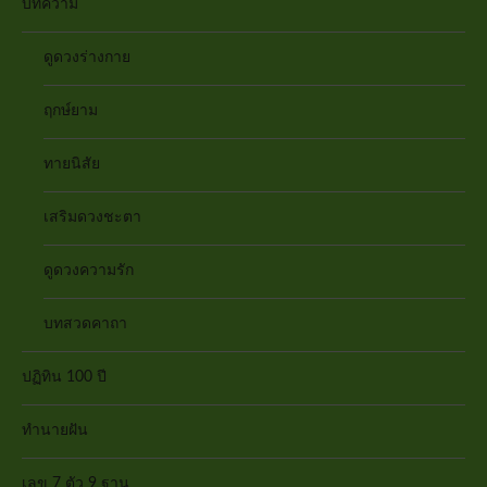
บทความ
ดูดวงร่างกาย
ฤกษ์ยาม
ทายนิสัย
เสริมดวงชะตา
ดูดวงความรัก
บทสวดคาถา
ปฏิทิน 100 ปี
ทำนายฝัน
เลข 7 ตัว 9 ฐาน