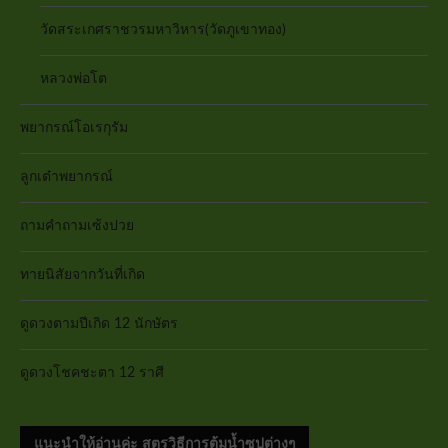
วัดสระเกศราชวรมหาวิหาร(วัดภูเขาทอง)
หลวงพ่อโต
พยากรณ์โอเรกุรัม
ลูกเต๋าพยากรณ์
ถามคำถามเซ้งปวย
ทายนิสัยจากวันที่เกิด
ดูดวงตามปีเกิด 12 นักษัตร
ดูดวงโชคชะตา 12 ราศี
แนะนำให้อ่านค่ะ สูตรวิธีการต้มน้ำซุปต่างๆ