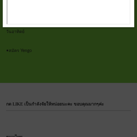
วันศุกร์
วันเสาร์
วันอาทิตย์
•
สมัคร Yengo
กด LIKE เป็นกำลังจัยให้หน่อยนะคะ ขอบคุณมากๆค่ะ