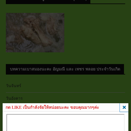
บทความเบาสมองนะคะ อัญมณี และ เพชร พลอย ประจำวันเกิด
วันจันทร์
วันอังคาร
กด LIKE เป็นกำลังจัยให้หน่อยนะคะ ขอบคุณมากๆค่ะ
วันพุธ
วันพฤหัสบดี