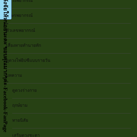
กด LIKE เป็นกำลังจัยให้หน่อยนะคะ ขอบคุณมากๆค่ะ-Facebook-FanPage
ดูดวงพยากรณ์
อักษรพยากรณ์
ตัวเลขพยากรณ์
เสี่ยงทายทำนายทัก
ดูดวงไพ่ยิปซีแบบรายวัน
บทความ
ดูดวงร่างกาย
ฤกษ์ยาม
ทายนิสัย
เสริมดวงชะตา