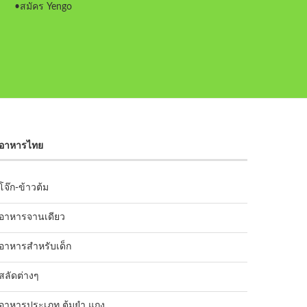
•
สมัคร Yengo
อาหารไทย
โจ๊ก-ข้าวต้ม
อาหารจานเดียว
อาหารสำหรับเด็ก
สลัดต่างๆ
อาหารประเภท ต้มยำ แกง