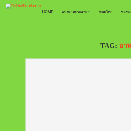
HOME
แบ่งตามประเภท
ขนมไทย
ของหว
TAG:
อาห