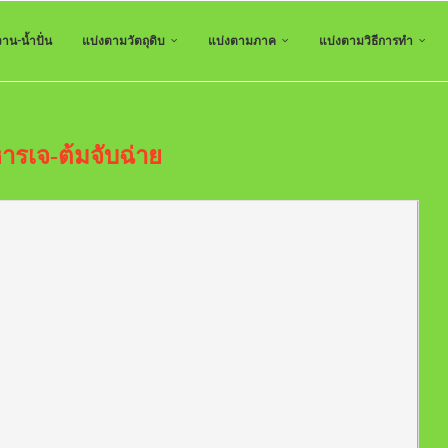
าน-น้ำปั่น
แบ่งตามวัตถุดิบ
แบ่งตามภาค
แบ่งตามวิธีการทำ
ารเจ-ต้มจับฉ่าย