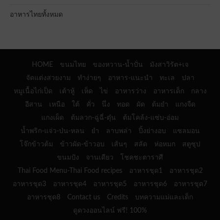
อาหารไทยทั้งหมด
HOME
ขนมไทย
ของหวาน-น้ำปั่น
มังสาวิรัต+เจ
จัดแต่งสวยงาม
ทำง่ายๆ
อาหาร-แนะนำ
ทะเล
ปลา
หมูเนื้อไก่เป็ด
เต้าหู้
เห็ด
ไข่
อาหารว่าง
อาหารเด็ก
กลาง
อีสาน
เหนือ
ใต้
คั่ว
นึ่ง
ทอด
ผัด
ต้มยำ
แกงจืด
แกงเผ็ด
ต้มลวก-ฉู่ฉี่-ตุ๋น
ต้มโคล้ง-แซ่บ-อ่อม
น้ำพริก-แจ่ว-ป่น-หลน
ยำ
ลาบพล่า
ปิ้งย่างอบ
แซลมอน
โจ๊กข้าวต้ม
ข้าวผัด-ข้าวอบ
เส้นๆ
สลัด
ห่อหมก
สตูซุป
ขนมปัง
จานเดียว
โชคชะตาราศี
Thai Food Menu-Thai Food recipes
อาหารชุด1
อาหารชุด2
อาหารชุด3
อาหารชุด4
อาหารชุด5
อาหารชุด6
อาหารชุด7
อาหารชุด8
Contact us
Credits
บทความแม่และเด็ก
ดูดวงออนไลน์ ฟรี! 100%