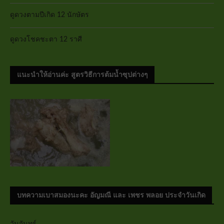
ดูดวงตามปีเกิด 12 นักษัตร
ดูดวงโชคชะตา 12 ราศี
แนะนำให้อ่านค่ะ สูตรวิธีการต้มน้ำซุปต่างๆ
บทความเบาสมองนะคะ อัญมณี และ เพชร พลอย ประจำวันเกิด
วันจันทร์