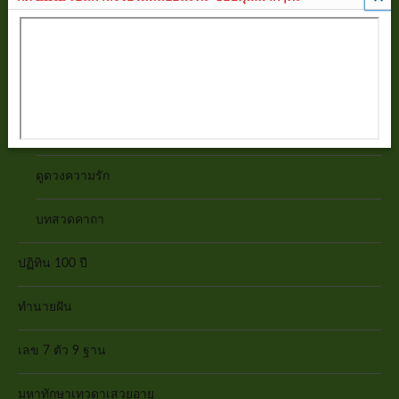
ดูดวงร่างกาย
ฤกษ์ยาม
ทายนิสัย
เสริมดวงชะตา
ดูดวงความรัก
บทสวดคาถา
ปฏิทิน 100 ปี
ทำนายฝัน
เลข 7 ตัว 9 ฐาน
มหาทักษาเทวดาเสวยอายุ