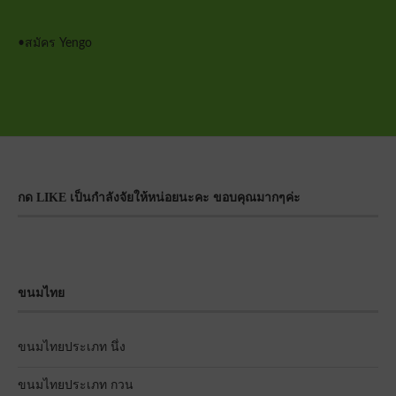
•
สมัคร Yengo
กด LIKE เป็นกำลังจัยให้หน่อยนะคะ ขอบคุณมากๆค่ะ
ขนมไทย
ขนมไทยประเภท นึ่ง
ขนมไทยประเภท กวน