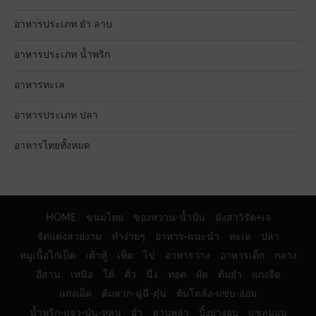
อาหารประเภท ยำ ลาบ
อาหารประเภท น้ำพริก
อาหารทะเล
อาหารประเภท ปลา
อาหารไทยทั้งหมด
HOME
ขนมไทย
ของหวาน-น้ำปั่น
มังสาวิรัต+เจ
จัดแต่งสวยงาม
ทำง่ายๆ
อาหาร-แนะนำ
ทะเล
ปลา
หมูเนื้อไก่เป็ด
เต้าหู้
เห็ด
ไข่
อาหารว่าง
อาหารเด็ก
กลาง
อีสาน
เหนือ
ใต้
คั่ว
นึ่ง
ทอด
ผัด
ต้มยำ
แกงจืด
แกงเผ็ด
ต้มลวก-ฉู่ฉี่-ตุ๋น
ต้มโคล้ง-แซ่บ-อ่อม
น้ำพริก-แจ่ว-ป่น-หลน
ยำ
ลาบพล่า
ปิ้งย่างอบ
แซลมอน