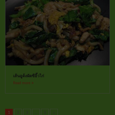
เส้นอูด้งผัดซีอิ๊วไก่
Read more
2
3
5
1
…