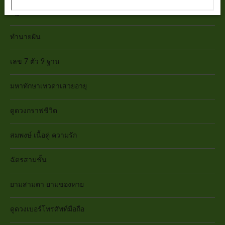
ปฏิทิน 100 ปี
ทำนายฝัน
เลข 7 ตัว 9 ฐาน
มหาทักษาเทวดาเสวยอายุ
ดูดวงกราฟชีวิต
สมพงษ์ เนื้อคู่ ความรัก
ฉัตรสามชั้น
ยามสามตา ยามของหาย
ดูดวงเบอร์โทรศัพท์มือถือ