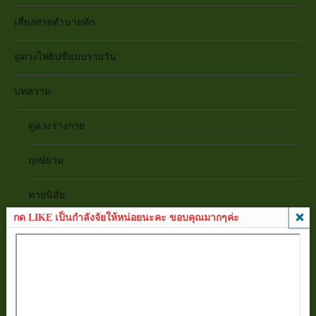
เสี่ยงทายทำนายทัก
ดูดวงไพ่ยิปซีแบบรายวัน
บทความ
ดูดวงร่างกาย
ฤกษ์ยาม
ทายนิสัย
กด LIKE เป็นกำลังจัยให้หน่อยนะคะ ขอบคุณมากๆค่ะ
เสริมดวงชะตา
ดูดวงความรัก
บทสวดคาถา