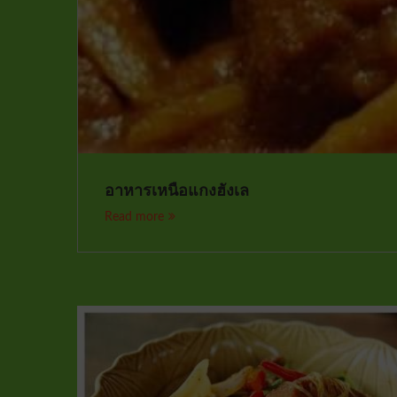
อาหารเหนือแกงฮังเล
Read more