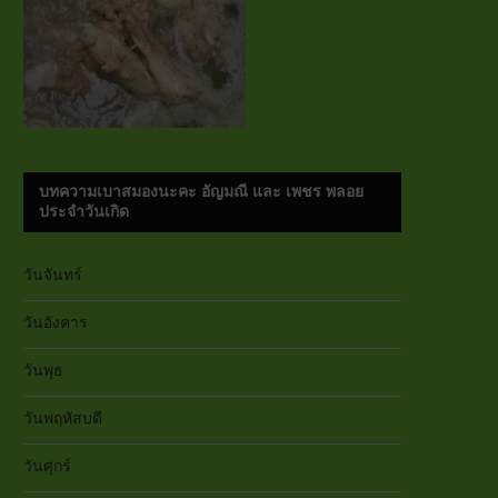
บทความเบาสมองนะคะ อัญมณี และ เพชร พลอย
ประจำวันเกิด
วันจันทร์
วันอังคาร
วันพุธ
วันพฤหัสบดี
วันศุกร์