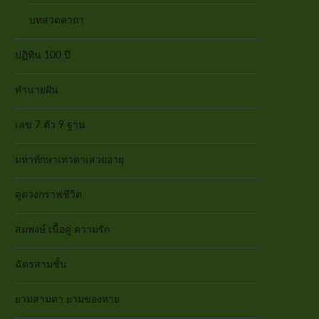
บทสวดคาถา
ปฏิทิน 100 ปี
ทำนายฝัน
เลข 7 ตัว 9 ฐาน
มหาทักษาเทวดาเสวยอายุ
ดูดวงกราฟชีวิต
สมพงษ์ เนื้อคู่ ความรัก
ฉัตรสามชั้น
ยามสามตา ยามของหาย