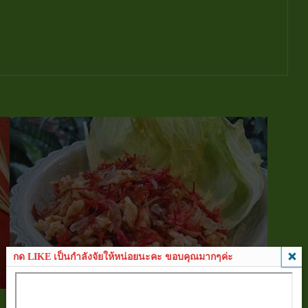
กด LIKE เป็นกำลังจัยให้หน่อยนะคะ ขอบคุณมากๆค่ะ