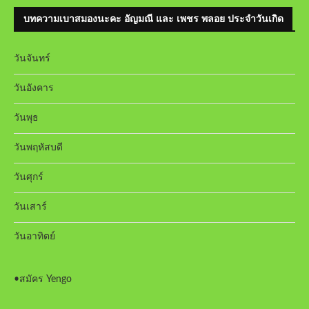
บทความเบาสมองนะคะ อัญมณี และ เพชร พลอย ประจำวันเกิด
วันจันทร์
วันอังคาร
วันพุธ
วันพฤหัสบดี
วันศุกร์
วันเสาร์
วันอาทิตย์
•
สมัคร Yengo