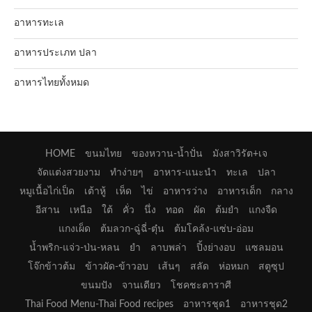
อาหารทะเล
อาหารประเภท ปลา
อาหารไทยทั้งหมด
HOME
ขนมไทย
ของหวาน-น้ำปั่น
มังสาวิรัต+เจ
จัดแต่งสวยงาม
ทำง่ายๆ
อาหาร-แนะนำ
ทะเล
ปลา
หมูเนื้อไก่เป็ด
เต้าหู้
เห็ด
ไข่
อาหารว่าง
อาหารเด็ก
กลาง
อีสาน
เหนือ
ใต้
คั่ว
นึ่ง
ทอด
ผัด
ต้มยำ
แกงจืด
แกงเผ็ด
ต้มลวก-ฉู่ฉี่-ตุ๋น
ต้มโคล้ง-แซ่บ-อ่อม
น้ำพริก-แจ่ว-ป่น-หลน
ยำ
ลาบพล่า
ปิ้งย่างอบ
แซลมอน
โจ๊กข้าวต้ม
ข้าวผัด-ข้าวอบ
เส้นๆ
สลัด
ห่อหมก
สตูซุป
ขนมปัง
จานเดียว
โชคชะตาราศี
Thai Food Menu-Thai Food recipes
อาหารชุด1
อาหารชุด2