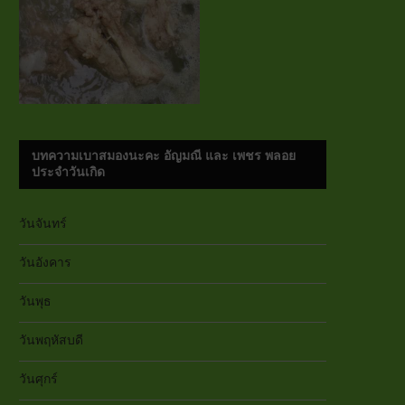
บทความเบาสมองนะคะ อัญมณี และ เพชร พลอย
ประจำวันเกิด
วันจันทร์
วันอังคาร
วันพุธ
วันพฤหัสบดี
วันศุกร์