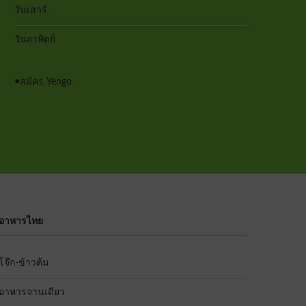
วันเสาร์
วันอาทิตย์
•
สมัคร Yengo
อาหารไทย
โจ๊ก-ข้าวต้ม
อาหารจานเดียว