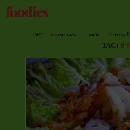
HOME
แบ่งตามประเภท
ขนมไทย
ของหวาน-น้ำป
TAG:
ยำ