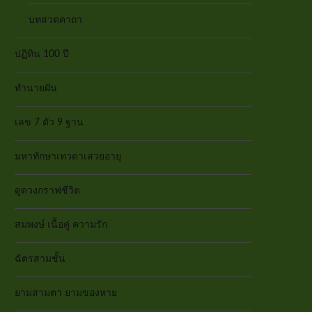
บทสวดคาถา
ปฏิทิน 100 ปี
ทำนายฝัน
เลข 7 ตัว 9 ฐาน
มหาทักษาเทวดาเสวยอายุ
ดูดวงกราฟชีวิต
สมพงษ์ เนื้อคู่ ความรัก
ฉัตรสามชั้น
ยามสามตา ยามของหาย