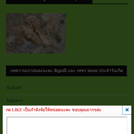
บทความเบาสมองนะคะ อัญมณี และ เพชร พลอย ประจำวันเกิด
วันจันทร์
วันอังคาร
กด LIKE เป็นกำลังจัยให้หน่อยนะคะ ขอบคุณมากๆค่ะ
วันพุธ
วันพฤหัสบดี