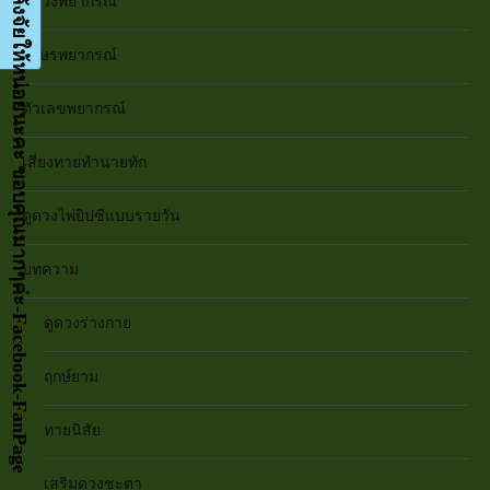
กด LIKE เป็นกำลังจัยให้หน่อยนะคะ ขอบคุณมากๆค่ะ-Facebook-FanPage
ดูดวงพยากรณ์
อักษรพยากรณ์
ตัวเลขพยากรณ์
เสี่ยงทายทำนายทัก
ดูดวงไพ่ยิปซีแบบรายวัน
บทความ
ดูดวงร่างกาย
ฤกษ์ยาม
ทายนิสัย
เสริมดวงชะตา