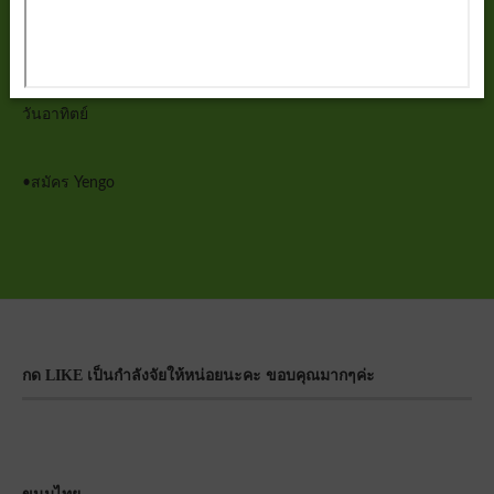
วันศุกร์
วันเสาร์
วันอาทิตย์
•
สมัคร Yengo
กด LIKE เป็นกำลังจัยให้หน่อยนะคะ ขอบคุณมากๆค่ะ