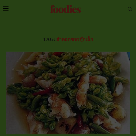
TAG:
ยำดอกขจรกุ๊กเล็ก