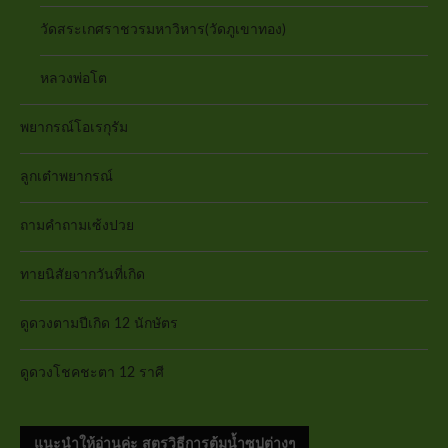
วัดสระเกศราชวรมหาวิหาร(วัดภูเขาทอง)
หลวงพ่อโต
พยากรณ์โอเรกุรัม
ลูกเต๋าพยากรณ์
ถามคำถามเซ้งปวย
ทายนิสัยจากวันที่เกิด
ดูดวงตามปีเกิด 12 นักษัตร
ดูดวงโชคชะตา 12 ราศี
แนะนำให้อ่านค่ะ สูตรวิธีการต้มน้ำซุปต่างๆ