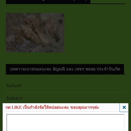
บทความเบาสมองนะคะ อัญมณี และ เพชร พลอย ประจำวันเกิด
วันจันทร์
วันอังคาร
กด LIKE เป็นกำลังจัยให้หน่อยนะคะ ขอบคุณมากๆค่ะ
วันพุธ
วันพฤหัสบดี