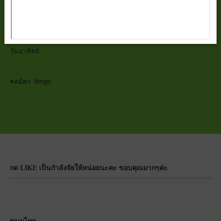
วันศุกร์
วันเสาร์
วันอาทิตย์
•
สมัคร Yengo
กด LIKE เป็นกำลังจัยให้หน่อยนะคะ ขอบคุณมากๆค่ะ