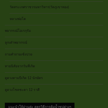
วัดสระเกศราชวรมหาวิหาร(วัดภูเขาทอง)
หลวงพ่อโต
พยากรณ์โอเรกุรัม
ลูกเต๋าพยากรณ์
ถามคำถามเซ้งปวย
ทายนิสัยจากวันที่เกิด
ดูดวงตามปีเกิด 12 นักษัตร
ดูดวงโชคชะตา 12 ราศี
แนะนำให้อ่านค่ะ สูตรวิธีการต้มน้ำซุปต่างๆ