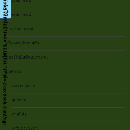
กด LIKE เป็นกำลังจัยให้หน่อยนะคะ ขอบคุณมากๆค่ะ-Facebook-FanPage
ดูดวงพยากรณ์
อักษรพยากรณ์
ตัวเลขพยากรณ์
เสี่ยงทายทำนายทัก
ดูดวงไพ่ยิปซีแบบรายวัน
บทความ
ดูดวงร่างกาย
ฤกษ์ยาม
ทายนิสัย
เสริมดวงชะตา