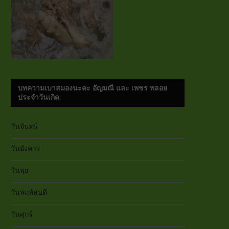
บทความเบาสมองนะคะ อัญมณี และ เพชร พลอย
ประจำวันเกิด
วันจันทร์
วันอังคาร
วันพุธ
วันพฤหัสบดี
วันศุกร์