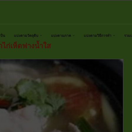
ั่น
แบ่งตามวัตถุดิบ
แบ่งตามภาค
แบ่งตามวิธีการทำ
รวมเ
ำไก่เห็ดฟางน้ำใส