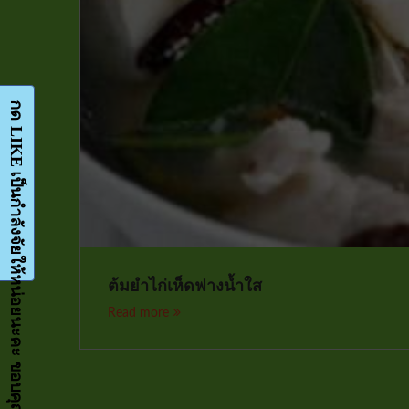
กด LIKE เป็นกำลังจัยให้หน่อยนะคะ ขอบคุณมากๆค่ะ-Facebook-FanPage
ต้มยำไก่เห็ดฟางน้ำใส
Read more