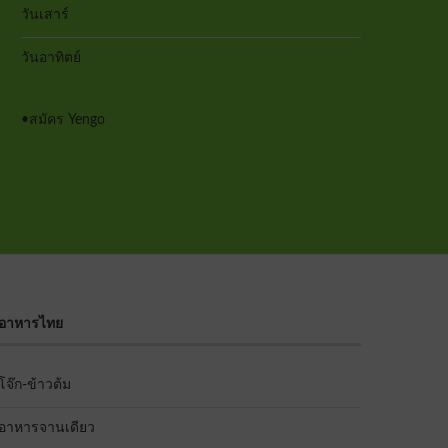
วันเสาร์
วันอาทิตย์
•
สมัคร Yengo
อาหารไทย
โจ๊ก-ข้าวต้ม
อาหารจานเดียว