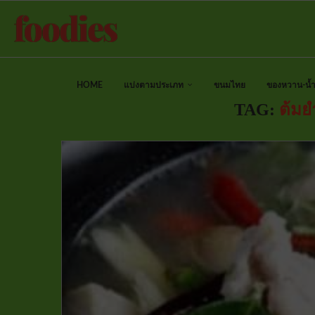
HOME
แบ่งตามประเภท
ขนมไทย
ของหวาน-น้ำป
TAG:
ต้มย