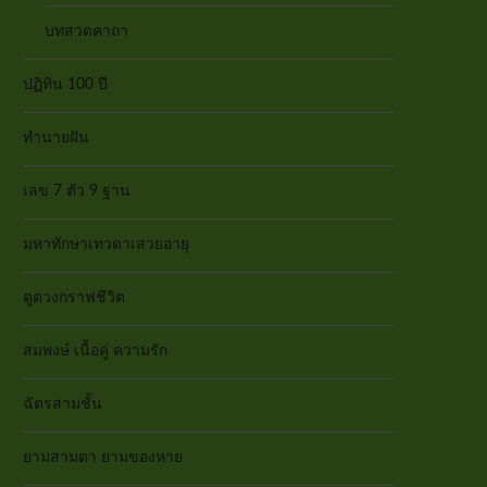
บทสวดคาถา
ปฏิทิน 100 ปี
ทำนายฝัน
เลข 7 ตัว 9 ฐาน
มหาทักษาเทวดาเสวยอายุ
ดูดวงกราฟชีวิต
สมพงษ์ เนื้อคู่ ความรัก
ฉัตรสามชั้น
ยามสามตา ยามของหาย