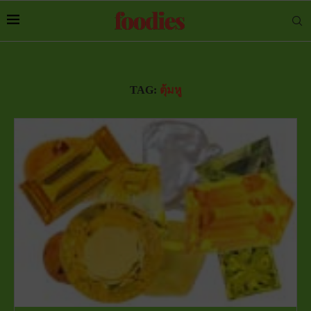
TAG:
ตุ้มหู