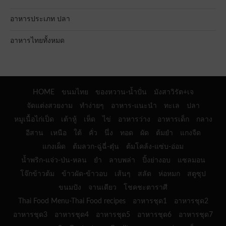
อาหารประเภท ปลา
อาหารไทยทั้งหมด
HOME
ขนมไทย
ของหวาน-น้ำปั่น
มังสาวิรัต+เจ
จัดแต่งสวยงาม
ทำง่ายๆ
อาหาร-แนะนำ
ทะเล
ปลา
หมูเนื้อไก่เป็ด
เต้าหู้
เห็ด
ไข่
อาหารว่าง
อาหารเด็ก
กลาง
อีสาน
เหนือ
ใต้
คั่ว
นึ่ง
ทอด
ผัด
ต้มยำ
แกงจืด
แกงเผ็ด
ต้มลวก-ฉู่ฉี่-ตุ๋น
ต้มโคล้ง-แซ่บ-อ่อม
น้ำพริก-แจ่ว-ป่น-หลน
ยำ
ลาบพล่า
ปิ้งย่างอบ
แซลมอน
โจ๊กข้าวต้ม
ข้าวผัด-ข้าวอบ
เส้นๆ
สลัด
ห่อหมก
สตูซุป
ขนมปัง
จานเดียว
โชคชะตาราศี
Thai Food Menu-Thai Food recipes
อาหารชุด1
อาหารชุด2
อาหารชุด3
อาหารชุด4
อาหารชุด5
อาหารชุด6
อาหารชุด7