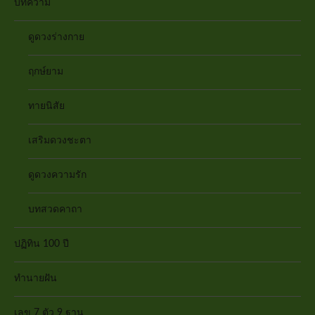
บทความ
ดูดวงร่างกาย
ฤกษ์ยาม
ทายนิสัย
เสริมดวงชะตา
ดูดวงความรัก
บทสวดคาถา
ปฏิทิน 100 ปี
ทำนายฝัน
เลข 7 ตัว 9 ฐาน