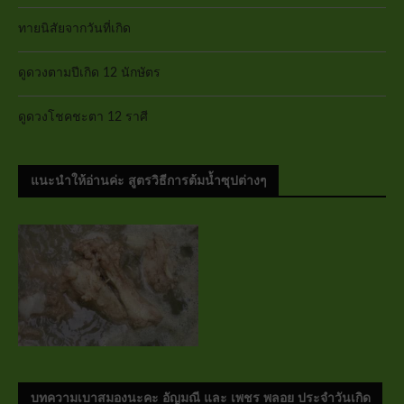
ทายนิสัยจากวันที่เกิด
ดูดวงตามปีเกิด 12 นักษัตร
ดูดวงโชคชะตา 12 ราศี
แนะนำให้อ่านค่ะ สูตรวิธีการต้มน้ำซุปต่างๆ
บทความเบาสมองนะคะ อัญมณี และ เพชร พลอย ประจำวันเกิด