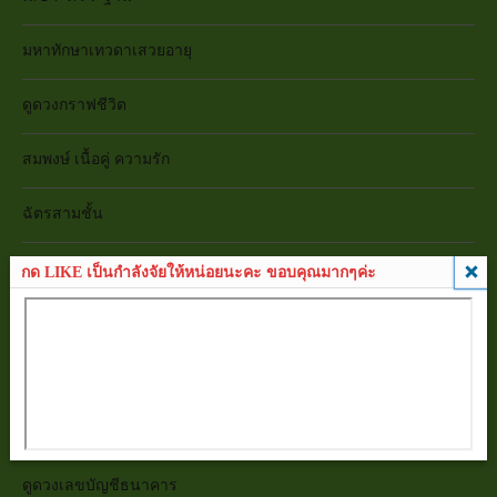
มหาทักษาเทวดาเสวยอายุ
ดูดวงกราฟชีวิต
สมพงษ์ เนื้อคู่ ความรัก
ฉัตรสามชั้น
ยามสามตา ยามของหาย
กด LIKE เป็นกำลังจัยให้หน่อยนะคะ ขอบคุณมากๆค่ะ
ดูดวงเบอร์โทรศัพท์มือถือ
ดูดวงทะเบียนรถ
ดูดวงเลขบัตรประชาชน
ดูดวงเลขบัญชีธนาคาร