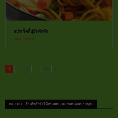
สปาเก็ตตี้ปูอัดผัดผัก
Read more
2
3
33
1
…
กด LIKE เป็นกำลังจัยให้หน่อยนะคะ ขอบคุณมากๆค่ะ