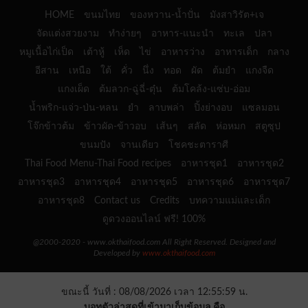
HOME
ขนมไทย
ของหวาน-น้ำปั่น
มังสาวิรัต+เจ
จัดแต่งสวยงาม
ทำง่ายๆ
อาหาร-แนะนำ
ทะเล
ปลา
หมูเนื้อไก่เป็ด
เต้าหู้
เห็ด
ไข่
อาหารว่าง
อาหารเด็ก
กลาง
อีสาน
เหนือ
ใต้
คั่ว
นึ่ง
ทอด
ผัด
ต้มยำ
แกงจืด
แกงเผ็ด
ต้มลวก-ฉู่ฉี่-ตุ๋น
ต้มโคล้ง-แซ่บ-อ่อม
น้ำพริก-แจ่ว-ป่น-หลน
ยำ
ลาบพล่า
ปิ้งย่างอบ
แซลมอน
โจ๊กข้าวต้ม
ข้าวผัด-ข้าวอบ
เส้นๆ
สลัด
ห่อหมก
สตูซุป
ขนมปัง
จานเดียว
โชคชะตาราศี
Thai Food Menu-Thai Food recipes
อาหารชุด1
อาหารชุด2
อาหารชุด3
อาหารชุด4
อาหารชุด5
อาหารชุด6
อาหารชุด7
อาหารชุด8
Contact us
Credits
บทความแม่และเด็ก
ดูดวงออนไลน์ ฟรี! 100%
@2000-2020 - www.okthaifood.com All Right Reserved. Designed and
Developed by
www.okthaifood.com
ขณะนี้ วันที่ : 08/08/2026 เวลา 12:55:59 น.
บอทตัวล่าสุดที่เข้ามาเก็บข้อมูล คือ