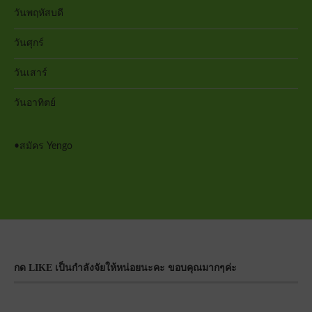
วันพฤหัสบดี
วันศุกร์
วันเสาร์
วันอาทิตย์
•
สมัคร Yengo
กด LIKE เป็นกำลังจัยให้หน่อยนะคะ ขอบคุณมากๆค่ะ