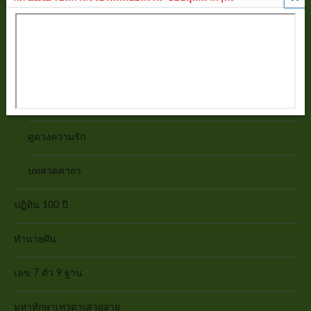
ดูดวงร่างกาย
ฤกษ์ยาม
ทายนิสัย
เสริมดวงชะตา
ดูดวงความรัก
บทสวดคาถา
ปฏิทิน 100 ปี
ทำนายฝัน
เลข 7 ตัว 9 ฐาน
มหาทักษาเทวดาเสวยอายุ