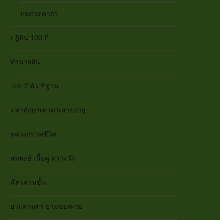
บทสวดคาถา
ปฏิทิน 100 ปี
ทำนายฝัน
เลข 7 ตัว 9 ฐาน
มหาทักษาเทวดาเสวยอายุ
ดูดวงกราฟชีวิต
สมพงษ์ เนื้อคู่ ความรัก
ฉัตรสามชั้น
ยามสามตา ยามของหาย