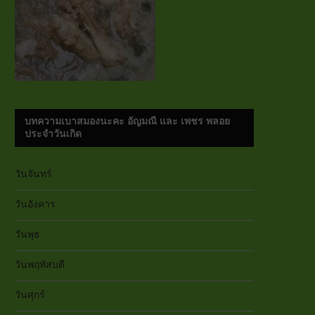
บทความเบาสมองนะคะ อัญมณี และ เพชร พลอย
ประจำวันเกิด
วันจันทร์
วันอังคาร
วันพุธ
วันพฤหัสบดี
วันศุกร์