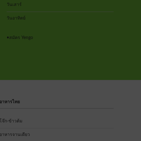
วันเสาร์
วันอาทิตย์
•
สมัคร Yengo
อาหารไทย
โจ๊ก-ข้าวต้ม
อาหารจานเดียว