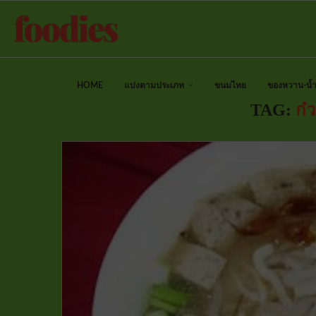
HOME
แบ่งตามประเภท
ขนมไทย
ของหวาน-น้ำป
TAG:
ก๋