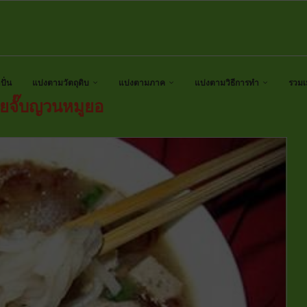
ั่น
แบ่งตามวัตถุดิบ
แบ่งตามภาค
แบ่งตามวิธีการทำ
รวมเ
วยจั๊บญวนหมูยอ