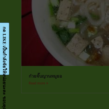
กด LIKE เป็นกำลังจัยให้หน่อยนะคะ ขอบคุณมากๆค่ะ-Facebook-FanPage
ก๋วยจั๊บญวนหมูยอ
Read more