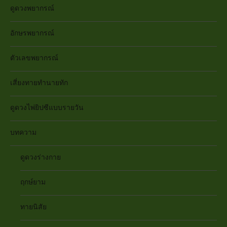
ดูดวงพยากรณ์
อักษรพยากรณ์
ตัวเลขพยากรณ์
เสี่ยงทายทำนายทัก
ดูดวงไพ่ยิปซีแบบรายวัน
บทความ
ดูดวงร่างกาย
ฤกษ์ยาม
ทายนิสัย