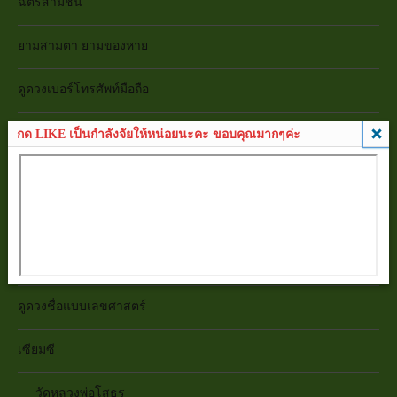
ฉัตรสามชั้น
ยามสามตา ยามของหาย
ดูดวงเบอร์โทรศัพท์มือถือ
ดูดวงทะเบียนรถ
กด LIKE เป็นกำลังจัยให้หน่อยนะคะ ขอบคุณมากๆค่ะ
ดูดวงเลขบัตรประชาชน
ดูดวงเลขบัญชีธนาคาร
ดูดวงชื่อแบบทักษา
ดูดวงชื่อแบบเลขศาสตร์
เซียมซี
วัดหลวงพ่อโสธร