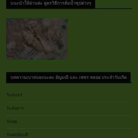
แนะนำให้อ่านค่ะ สูตรวิธีการต้มน้ำซุปต่างๆ
บทความเบาสมองนะคะ อัญมณี และ เพชร พลอย ประจำวันเกิด
วันจันทร์
วันอังคาร
วันพุธ
วันพฤหัสบดี