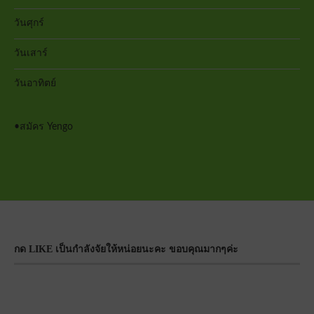
วันศุกร์
วันเสาร์
วันอาทิตย์
•
สมัคร Yengo
กด LIKE เป็นกำลังจัยให้หน่อยนะคะ ขอบคุณมากๆค่ะ