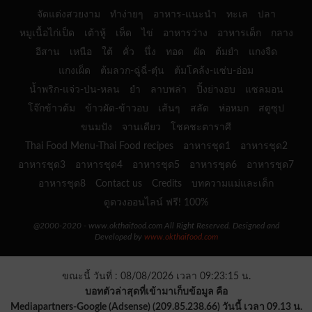
จัดแต่งสวยงาม
ทำง่ายๆ
อาหาร-แนะนำ
ทะเล
ปลา
หมูเนื้อไก่เป็ด
เต้าหู้
เห็ด
ไข่
อาหารว่าง
อาหารเด็ก
กลาง
อีสาน
เหนือ
ใต้
คั่ว
นึ่ง
ทอด
ผัด
ต้มยำ
แกงจืด
แกงเผ็ด
ต้มลวก-ฉู่ฉี่-ตุ๋น
ต้มโคล้ง-แซ่บ-อ่อม
น้ำพริก-แจ่ว-ป่น-หลน
ยำ
ลาบพล่า
ปิ้งย่างอบ
แซลมอน
โจ๊กข้าวต้ม
ข้าวผัด-ข้าวอบ
เส้นๆ
สลัด
ห่อหมก
สตูซุป
ขนมปัง
จานเดียว
โชคชะตาราศี
Thai Food Menu-Thai Food recipes
อาหารชุด1
อาหารชุด2
อาหารชุด3
อาหารชุด4
อาหารชุด5
อาหารชุด6
อาหารชุด7
อาหารชุด8
Contact us
Credits
บทความแม่และเด็ก
ดูดวงออนไลน์ ฟรี! 100%
@2000-2020 - www.okthaifood.com All Right Reserved. Designed and
Developed by
www.okthaifood.com
ขณะนี้ วันที่ : 08/08/2026 เวลา 09:23:15 น.
บอทตัวล่าสุดที่เข้ามาเก็บข้อมูล คือ
Mediapartners-Google (Adsense) (209.85.238.66) วันนี้ เวลา 09.13 น.