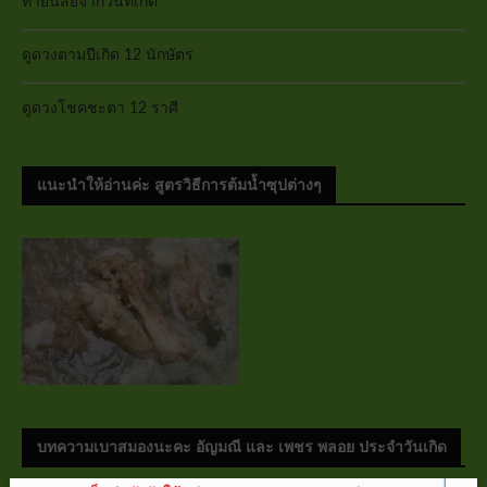
ทายนิสัยจากวันที่เกิด
ดูดวงตามปีเกิด 12 นักษัตร
ดูดวงโชคชะตา 12 ราศี
แนะนำให้อ่านค่ะ สูตรวิธีการต้มน้ำซุปต่างๆ
บทความเบาสมองนะคะ อัญมณี และ เพชร พลอย ประจำวันเกิด