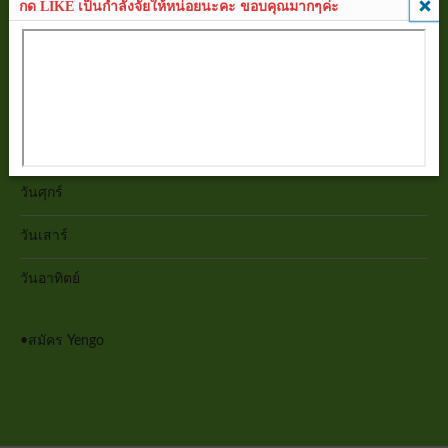
กด LIKE เป็นกำลังจัยให้หน่อยนะคะ ขอบคุณมากๆค่ะ
วันจันทร์
วันอังคาร
วันพุธ
วันพฤหัสบดี
วันศุกร์
วันเสาร์
วันอาทิตย์
•
สมัคร Yengo