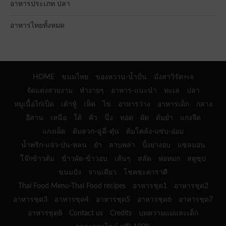
อาหารประเภท ปลา
อาหารไทยทั้งหมด
HOME
ขนมไทย
ของหวาน-น้ำปั่น
มังสาวิรัต+เจ
จัดแต่งสวยงาม
ทำง่ายๆ
อาหาร-แนะนำ
ทะเล
ปลา
หมูเนื้อไก่เป็ด
เต้าหู้
เห็ด
ไข่
อาหารว่าง
อาหารเด็ก
กลาง
อีสาน
เหนือ
ใต้
คั่ว
นึ่ง
ทอด
ผัด
ต้มยำ
แกงจืด
แกงเผ็ด
ต้มลวก-ฉู่ฉี่-ตุ๋น
ต้มโคล้ง-แซ่บ-อ่อม
น้ำพริก-แจ่ว-ป่น-หลน
ยำ
ลาบพล่า
ปิ้งย่างอบ
แซลมอน
โจ๊กข้าวต้ม
ข้าวผัด-ข้าวอบ
เส้นๆ
สลัด
ห่อหมก
สตูซุป
ขนมปัง
จานเดียว
โชคชะตาราศี
Thai Food Menu-Thai Food recipes
อาหารชุด1
อาหารชุด2
อาหารชุด3
อาหารชุด4
อาหารชุด5
อาหารชุด6
อาหารชุด7
อาหารชุด8
Contact us
Credits
บทความแม่และเด็ก