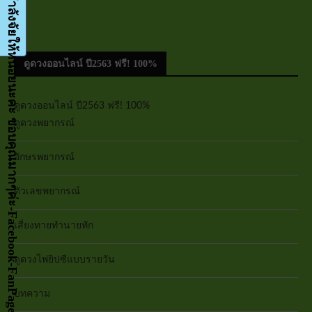
กด LIKE เป็นกำลังจัยให้หน่อยนะคะ ขอบคุณมากๆค่ะ-Facebook-FanPage
ดูดวงออนไลน์ ปี2563 ฟรี! 100%
ดูดวงออนไลน์ ปี2563 ฟรี! 100%
ดูดวงพยากรณ์
อักษรพยากรณ์
ตัวเลขพยากรณ์
เสี่ยงทายทำนายทัก
ดูดวงไพ่ยิปซีแบบรายวัน
บทความ