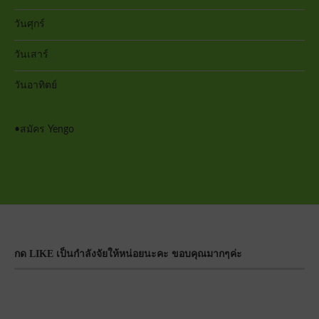
วันศุกร์
วันเสาร์
วันอาทิตย์
•
สมัคร Yengo
กด LIKE เป็นกำลังจัยให้หน่อยนะคะ ขอบคุณมากๆค่ะ