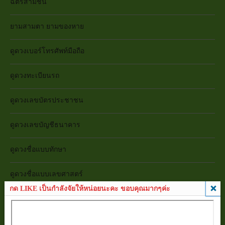
ฉัตรสามชั้น
ยามสามตา ยามของหาย
ดูดวงเบอร์โทรศัพท์มือถือ
ดูดวงทะเบียนรถ
ดูดวงเลขบัตรประชาชน
ดูดวงเลขบัญชีธนาคาร
ดูดวงชื่อแบบทักษา
ดูดวงชื่อแบบเลขศาสตร์
กด LIKE เป็นกำลังจัยให้หน่อยนะคะ ขอบคุณมากๆค่ะ
เซียมซี
วัดหลวงพ่อโสธร