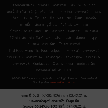
จัดแต่งสวยงาม
ทำง่ายๆ
อาหาร-แนะนำ
ทะเล
ปลา
หมูเนื้อไก่เป็ด
เต้าหู้
เห็ด
ไข่
อาหารว่าง
อาหารเด็ก
กลาง
อีสาน
เหนือ
ใต้
คั่ว
นึ่ง
ทอด
ผัด
ต้มยำ
แกงจืด
แกงเผ็ด
ต้มลวก-ฉู่ฉี่-ตุ๋น
ต้มโคล้ง-แซ่บ-อ่อม
น้ำพริก-แจ่ว-ป่น-หลน
ยำ
ลาบพล่า
ปิ้งย่างอบ
แซลมอน
โจ๊กข้าวต้ม
ข้าวผัด-ข้าวอบ
เส้นๆ
สลัด
ห่อหมก
สตูซุป
ขนมปัง
จานเดียว
โชคชะตาราศี
Thai Food Menu-Thai Food recipes
อาหารชุด1
อาหารชุด2
อาหารชุด3
อาหารชุด4
อาหารชุด5
อาหารชุด6
อาหารชุด7
อาหารชุด8
Contact us
Credits
บทความแม่และเด็ก
ดูดวงออนไลน์ ฟรี! 100%
@2000-2020 - www.okthaifood.com All Right Reserved. Designed and
Developed by
www.okthaifood.com
ขณะนี้ วันที่ : 07/08/2026 เวลา 08:42:31 น.
บอทตัวล่าสุดที่เข้ามาเก็บข้อมูล คือ
Google (66.249.65.160) วันนี้ เวลา 08.21 น.