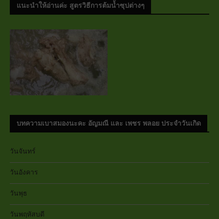
แนะนำให้อ่านค่ะ สูตรวิธีการต้มน้ำซุปต่างๆ
บทความเบาสมองนะคะ อัญมณี และ เพชร พลอย ประจำวันเกิด
วันจันทร์
วันอังคาร
วันพุธ
วันพฤหัสบดี