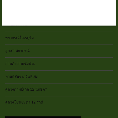
วัดสระเกศราชวรมหาวิหาร(วัดภูเขาทอง)
หลวงพ่อโต
พยากรณ์โอเรกุรัม
ลูกเต๋าพยากรณ์
ถามคำถามเซ้งปวย
ทายนิสัยจากวันที่เกิด
ดูดวงตามปีเกิด 12 นักษัตร
ดูดวงโชคชะตา 12 ราศี