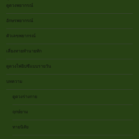
ดูดวงพยากรณ์
อักษรพยากรณ์
ตัวเลขพยากรณ์
เสี่ยงทายทำนายทัก
ดูดวงไพ่ยิปซีแบบรายวัน
บทความ
ดูดวงร่างกาย
ฤกษ์ยาม
ทายนิสัย