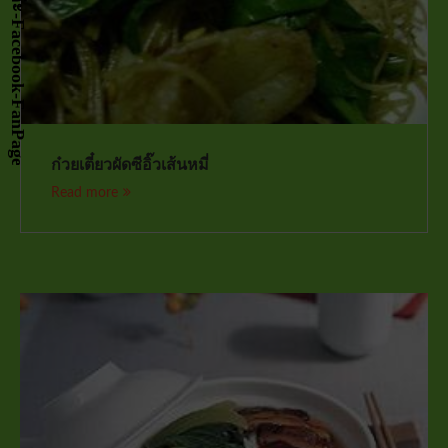
ก๋วยเตี๋ยวผัดซีอิ๊วเส้นหมี่
Read more