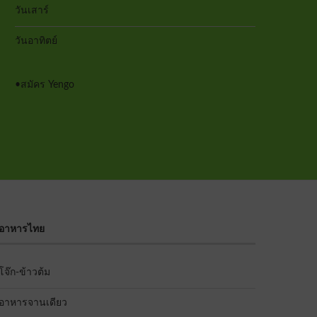
วันเสาร์
วันอาทิตย์
•
สมัคร Yengo
อาหารไทย
โจ๊ก-ข้าวต้ม
อาหารจานเดียว