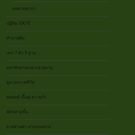
บทสวดคาถา
ปฏิทิน 100 ปี
ทำนายฝัน
เลข 7 ตัว 9 ฐาน
มหาทักษาเทวดาเสวยอายุ
ดูดวงกราฟชีวิต
สมพงษ์ เนื้อคู่ ความรัก
ฉัตรสามชั้น
ยามสามตา ยามของหาย