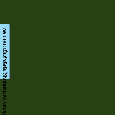
กด LIKE เป็นกำลังจัยให้หน่อยนะคะ ขอบคุณมากๆค่ะ-Facebook-FanPage