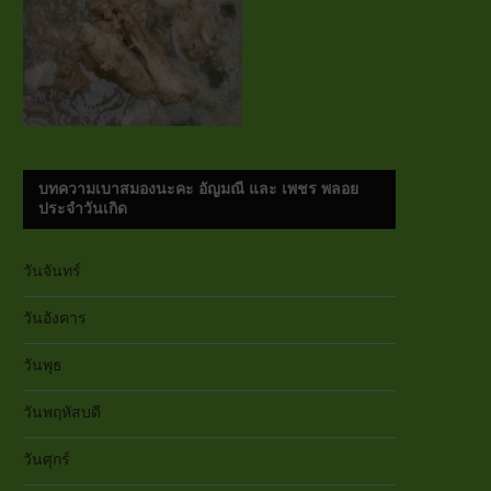
บทความเบาสมองนะคะ อัญมณี และ เพชร พลอย
ประจำวันเกิด
วันจันทร์
วันอังคาร
วันพุธ
วันพฤหัสบดี
วันศุกร์