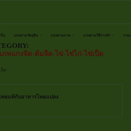
ั่น
แบ่งตามวัตถุดิบ
แบ่งตามภาค
แบ่งตามวิธีการทำ
รวมเ
TEGORY:
ทแกงจืด-ต้มจืด-ไข่-ไข่ไก่-ไข่เป็ด
เป็ด
ไทยแท้กับอาหารไทยแปลง