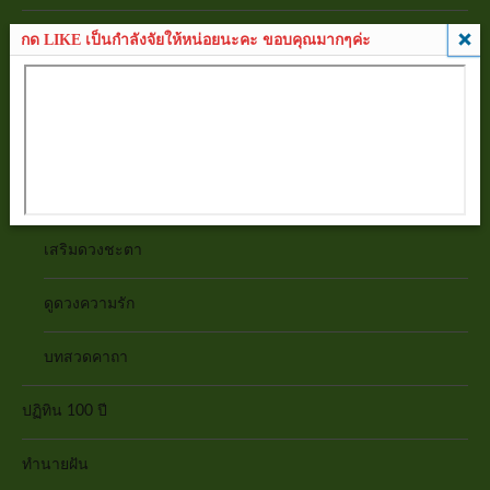
บทความ
กด LIKE เป็นกำลังจัยให้หน่อยนะคะ ขอบคุณมากๆค่ะ
ดูดวงร่างกาย
ฤกษ์ยาม
ทายนิสัย
เสริมดวงชะตา
ดูดวงความรัก
บทสวดคาถา
ปฏิทิน 100 ปี
ทำนายฝัน