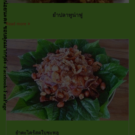
กด LIKE เป็นกำลังจัยให้หน่อยนะคะ ขอบคุณมากๆค่ะ-Facebook-FanPage
ยำปลาทูน่าฟู
Read more
ยำตะไคร้สดใบชะพลู