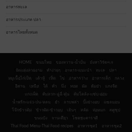
อาหารทะเล
อาหารประเภท ปลา
อาหารไทยทั้งหมด
HOME
ขนมไทย
ของหวาน-น้ำปั่น
มังสาวิรัต+เจ
จัดแต่งสวยงาม
ทำง่ายๆ
อาหาร-แนะนำ
ทะเล
ปลา
หมูเนื้อไก่เป็ด
เต้าหู้
เห็ด
ไข่
อาหารว่าง
อาหารเด็ก
กลาง
อีสาน
เหนือ
ใต้
คั่ว
นึ่ง
ทอด
ผัด
ต้มยำ
แกงจืด
แกงเผ็ด
ต้มลวก-ฉู่ฉี่-ตุ๋น
ต้มโคล้ง-แซ่บ-อ่อม
น้ำพริก-แจ่ว-ป่น-หลน
ยำ
ลาบพล่า
ปิ้งย่างอบ
แซลมอน
โจ๊กข้าวต้ม
ข้าวผัด-ข้าวอบ
เส้นๆ
สลัด
ห่อหมก
สตูซุป
ขนมปัง
จานเดียว
โชคชะตาราศี
Thai Food Menu-Thai Food recipes
อาหารชุด1
อาหารชุด2