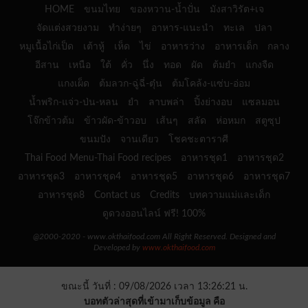
HOME
ขนมไทย
ของหวาน-น้ำปั่น
มังสาวิรัต+เจ
จัดแต่งสวยงาม
ทำง่ายๆ
อาหาร-แนะนำ
ทะเล
ปลา
หมูเนื้อไก่เป็ด
เต้าหู้
เห็ด
ไข่
อาหารว่าง
อาหารเด็ก
กลาง
อีสาน
เหนือ
ใต้
คั่ว
นึ่ง
ทอด
ผัด
ต้มยำ
แกงจืด
แกงเผ็ด
ต้มลวก-ฉู่ฉี่-ตุ๋น
ต้มโคล้ง-แซ่บ-อ่อม
น้ำพริก-แจ่ว-ป่น-หลน
ยำ
ลาบพล่า
ปิ้งย่างอบ
แซลมอน
โจ๊กข้าวต้ม
ข้าวผัด-ข้าวอบ
เส้นๆ
สลัด
ห่อหมก
สตูซุป
ขนมปัง
จานเดียว
โชคชะตาราศี
Thai Food Menu-Thai Food recipes
อาหารชุด1
อาหารชุด2
อาหารชุด3
อาหารชุด4
อาหารชุด5
อาหารชุด6
อาหารชุด7
อาหารชุด8
Contact us
Credits
บทความแม่และเด็ก
ดูดวงออนไลน์ ฟรี! 100%
@2000-2020 - www.okthaifood.com All Right Reserved. Designed and
Developed by
www.okthaifood.com
ขณะนี้ วันที่ : 09/08/2026 เวลา 13:26:21 น.
บอทตัวล่าสุดที่เข้ามาเก็บข้อมูล คือ