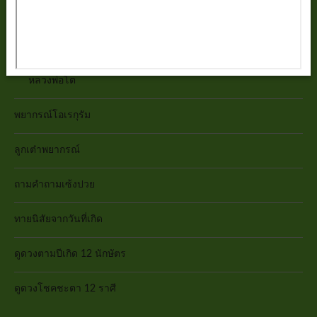
วัดหลวงพ่อโสธร
วัดสระเกศราชวรมหาวิหาร(วัดภูเขาทอง)
หลวงพ่อโต
พยากรณ์โอเรกุรัม
ลูกเต๋าพยากรณ์
ถามคำถามเซ้งปวย
ทายนิสัยจากวันที่เกิด
ดูดวงตามปีเกิด 12 นักษัตร
ดูดวงโชคชะตา 12 ราศี