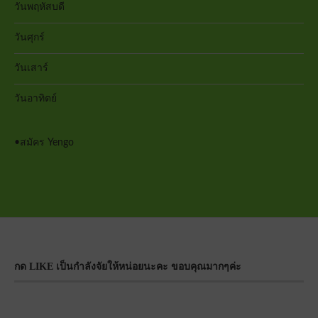
วันพฤหัสบดี
วันศุกร์
วันเสาร์
วันอาทิตย์
•
สมัคร Yengo
กด LIKE เป็นกำลังจัยให้หน่อยนะคะ ขอบคุณมากๆค่ะ