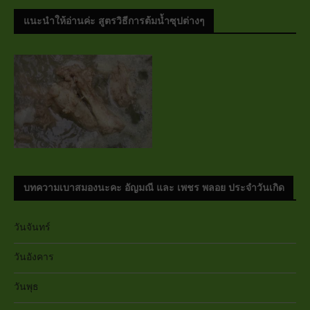
แนะนำให้อ่านค่ะ สูตรวิธีการต้มน้ำซุปต่างๆ
บทความเบาสมองนะคะ อัญมณี และ เพชร พลอย ประจำวันเกิด
วันจันทร์
วันอังคาร
วันพุธ