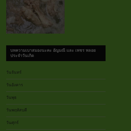
บทความเบาสมองนะคะ อัญมณี และ เพชร พลอย
ประจำวันเกิด
วันจันทร์
วันอังคาร
วันพุธ
วันพฤหัสบดี
วันศุกร์