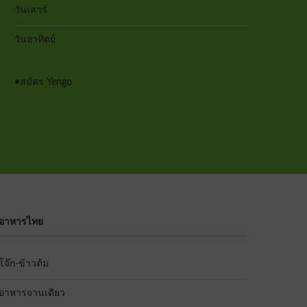
วันเสาร์
วันอาทิตย์
•
สมัคร Yengo
อาหารไทย
โจ๊ก-ข้าวต้ม
อาหารจานเดียว