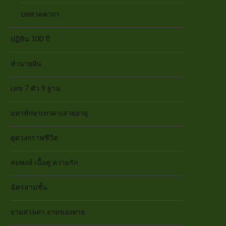
บทสวดคาถา
ปฏิทิน 100 ปี
ทำนายฝัน
เลข 7 ตัว 9 ฐาน
มหาทักษาเทวดาเสวยอายุ
ดูดวงกราฟชีวิต
สมพงษ์ เนื้อคู่ ความรัก
ฉัตรสามชั้น
ยามสามตา ยามของหาย