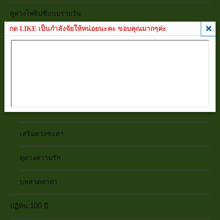
ดูดวงไพ่ยิปซีแบบรายวัน
กด LIKE เป็นกำลังจัยให้หน่อยนะคะ ขอบคุณมากๆค่ะ
บทความ
ดูดวงร่างกาย
ฤกษ์ยาม
ทายนิสัย
เสริมดวงชะตา
ดูดวงความรัก
บทสวดคาถา
ปฏิทิน 100 ปี