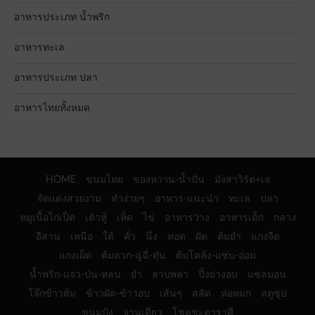
อาหารประเภท น้ำพริก
อาหารทะเล
อาหารประเภท ปลา
อาหารไทยทั้งหมด
HOME
ขนมไทย
ของหวาน-น้ำปั่น
มังสาวิรัต+เจ
จัดแต่งสวยงาม
ทำง่ายๆ
อาหาร-แนะนำ
ทะเล
ปลา
หมูเนื้อไก่เป็ด
เต้าหู้
เห็ด
ไข่
อาหารว่าง
อาหารเด็ก
กลาง
อีสาน
เหนือ
ใต้
คั่ว
นึ่ง
ทอด
ผัด
ต้มยำ
แกงจืด
แกงเผ็ด
ต้มลวก-ฉู่ฉี่-ตุ๋น
ต้มโคล้ง-แซ่บ-อ่อม
น้ำพริก-แจ่ว-ป่น-หลน
ยำ
ลาบพล่า
ปิ้งย่างอบ
แซลมอน
โจ๊กข้าวต้ม
ข้าวผัด-ข้าวอบ
เส้นๆ
สลัด
ห่อหมก
สตูซุป
ขนมปัง
จานเดียว
โชคชะตาราศี