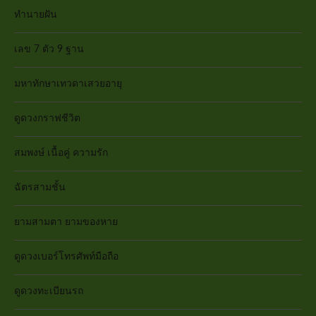
ทำนายฝัน
เลข 7 ตัว 9 ฐาน
มหาทักษาเทวดาเสวยอายุ
ดูดวงกราฟชีวิต
สมพงษ์ เนื้อคู่ ความรัก
ฉัตรสามชั้น
ยามสามตา ยามของหาย
ดูดวงเบอร์โทรศัพท์มือถือ
ดูดวงทะเบียนรถ