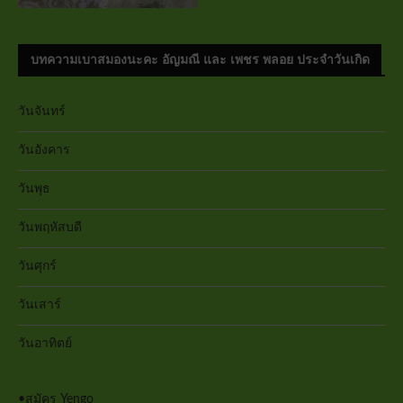
บทความเบาสมองนะคะ อัญมณี และ เพชร พลอย ประจำวันเกิด
วันจันทร์
วันอังคาร
วันพุธ
วันพฤหัสบดี
วันศุกร์
วันเสาร์
วันอาทิตย์
•
สมัคร Yengo