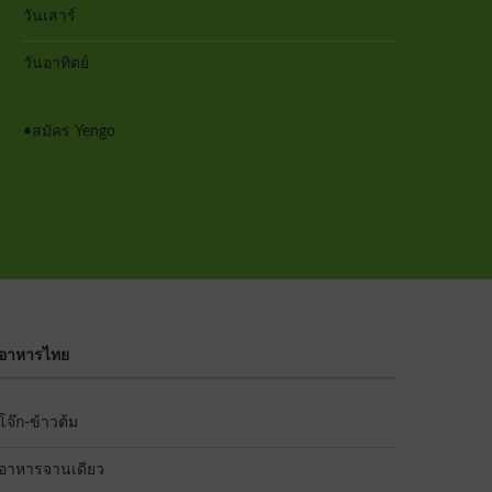
วันเสาร์
วันอาทิตย์
•
สมัคร Yengo
อาหารไทย
โจ๊ก-ข้าวต้ม
อาหารจานเดียว