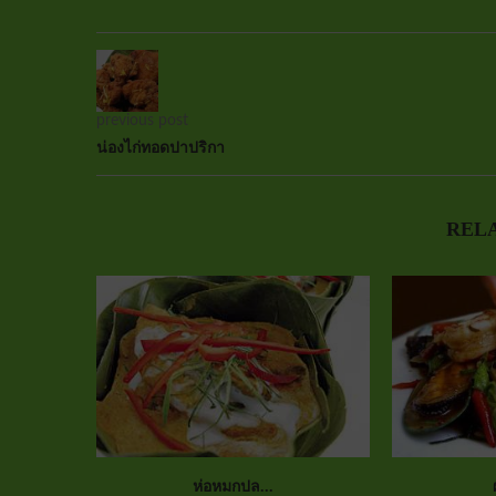
previous post
น่องไก่ทอดปาปริกา
REL
ห่อหมกปล...