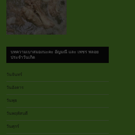
บทความเบาสมองนะคะ อัญมณี และ เพชร พลอย
ประจำวันเกิด
วันจันทร์
วันอังคาร
วันพุธ
วันพฤหัสบดี
วันศุกร์
หมูสับวุ...
หมูสามชั...