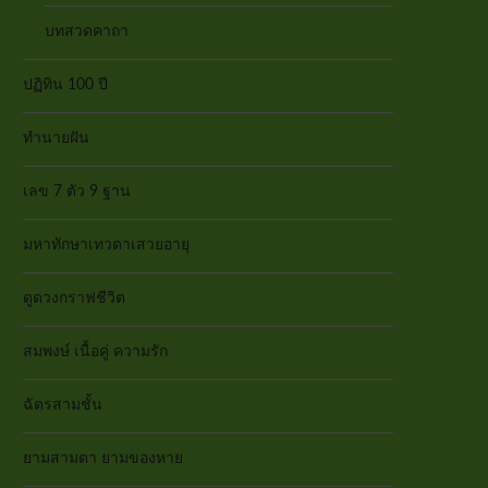
บทสวดคาถา
ปฏิทิน 100 ปี
ทำนายฝัน
เลข 7 ตัว 9 ฐาน
มหาทักษาเทวดาเสวยอายุ
ดูดวงกราฟชีวิต
สมพงษ์ เนื้อคู่ ความรัก
ฉัตรสามชั้น
ยามสามตา ยามของหาย