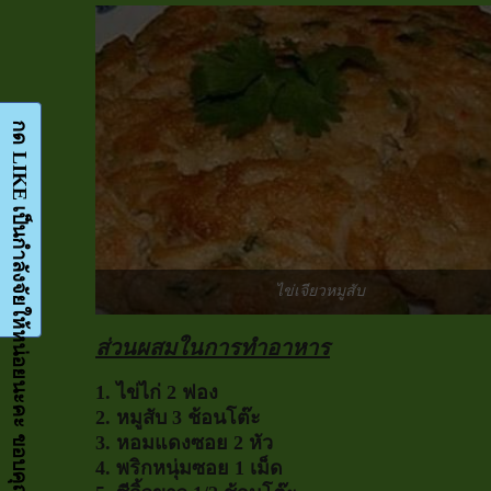
กด LIKE เป็นกำลังจัยให้หน่อยนะคะ ขอบคุณมากๆค่ะ-Facebook-FanPage
ไข่เจียวหมูสับ
ส่วนผสมในการทำอาหาร
1. ไข่ไก่ 2 ฟอง
2. หมูสับ 3 ช้อนโต๊ะ
3. หอมแดงซอย 2 หัว
4. พริกหนุ่มซอย 1 เม็ด