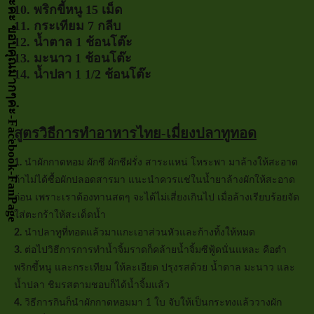
กด LIKE เป็นกำลังจัยให้หน่อยนะคะ ขอบคุณมากๆค่ะ-Facebook-FanPage
10. พริกขี้หนู 15 เม็ด
11. กระเทียม 7 กลีบ
12. น้ำตาล 1 ช้อนโต๊ะ
13. มะนาว 1 ช้อนโต๊ะ
14. น้ำปลา 1 1/2 ช้อนโต๊ะ
สูตรวิธีการทำอาหารไทย-เมี่ยงปลาทูทอด
1.
นำผักกาดหอม ผักชี ผักชีฝรั่ง สาระแหน่ โหระพา มาล้างให้สะอาด
ถ้าไม่ได้ซื้อผักปลอดสารมา แนะนำควรแช่ในน้ำยาล้างผักให้สะอาด
ก่อน เพราะเราต้องทานสดๆ จะได้ไม่เสี่ยงเกินไป เมื่อล้างเรียบร้อยจัด
ใส่ตะกร้าให้สะเด็ดน้ำ
2.
นำปลาทูที่ทอดแล้วมาแกะเอาส่วนหัวและก้างทิ้งให้หมด
3.
ต่อไปวิธีการการทำน้ำจิ้มราดก็คล้ายน้ำจิ้มซีฟู้ดนั่นแหละ คือตำ
พริกขี้หนู และกระเทียม ให้ละเอียด ปรุงรสด้วย น้ำตาล มะนาว และ
น้ำปลา ชิมรสตามชอบก็ได้น้ำจิ้มแล้ว
4.
วิธีการกินก็นำผักกาดหอมมา 1 ใบ จับให้เป็นกระทงแล้ววางผัก