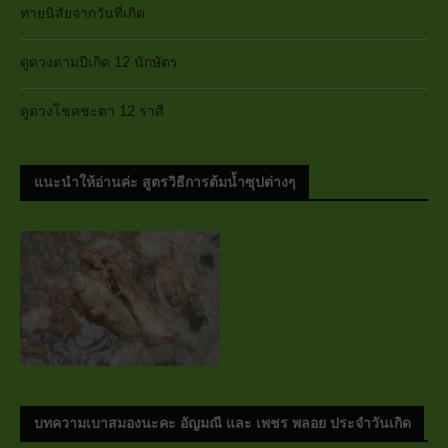
ทายนิสัยจากวันที่เกิด
ดูดวงตามปีเกิด 12 นักษัตร
ดูดวงโชคชะตา 12 ราศี
แนะนำให้อ่านค่ะ สูตรวิธีการต้มน้ำซุปต่างๆ
บทความเบาสมองนะคะ อัญมณี และ เพชร พลอย ประจำวันเกิด