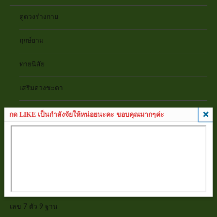
ดูดวงร่างกาย
ฤกษ์ยาม
ทายนิสัย
เสริมดวงชะตา
ดูดวงความรัก
กด LIKE เป็นกำลังจัยให้หน่อยนะคะ ขอบคุณมากๆค่ะ
บทสวดคาถา
ปฏิทิน 100 ปี
ทำนายฝัน
เลข 7 ตัว 9 ฐาน