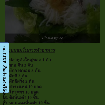
เมี่ยงปลาทูทอด
ส่วนผสมในการทำอาหาร
1. ปลาทูตัวใหญ่ทอด 1 ตัว
2. ขนมจีน 3 จับ
3. ผักกาดหอม 3 ต้น
4. ผักชี 3 ต้น
5. ผักชีฝรั่ง 2 ต้น
6. สาระแหน่ 10 ยอด
7. โหระพา 10 ยอด
8. ขิงหั่นเต๋า 10 ชิ้น
9. หอมแดงหั๋นเต๋า 10 ชิ้น