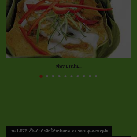
ห่อหมกปล...
กด LIKE เป็นกำลังจัยให้หน่อยนะคะ ขอบคุณมากๆค่ะ