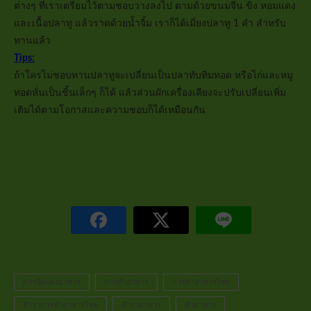
ต่างๆ ที่เราเตรียมไว้ตามชอบวางลงไป ตามด้วยขนมจีน ขิง หอมแดง
และเนื้อปลาทู แล้วราดด้วยน้ำจิ้ม เราก็ได้เมี่ยงปลาทู 1 คำ สำหรับ
ทานแล้ว
Tips:
ถ้าใครไม่ชอบทานปลาทูจะเปลี่ยนเป็นปลาทับทิมทอด หรือไก่และหมู
ทอดหั่นเป็นชิ้นเล็กๆ ก็ได้ แล้วส่วนผักเครื่องเคียงจะปรับเปลี่ยนเพิ่ม
เติมได้ตามโอกาสและความชอบก็ได้เหมือนกัน
การจัดแต่งอาหาร
การทำอาหาร
การทำอาหารไทย
ตำราการทำอาหารไทย
ตำราอาหาร
ทำอาหาร