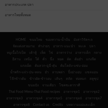
อาหารประเภท ปลา
อาหารไทยทั้งหมด
HOME
ขนมไทย
ของหวาน-น้ำปั่น
มังสาวิรัต+เจ
จัดแต่งสวยงาม
ทำง่ายๆ
อาหาร-แนะนำ
ทะเล
ปลา
หมูเนื้อไก่เป็ด
เต้าหู้
เห็ด
ไข่
อาหารว่าง
อาหารเด็ก
กลาง
อีสาน
เหนือ
ใต้
คั่ว
นึ่ง
ทอด
ผัด
ต้มยำ
แกงจืด
แกงเผ็ด
ต้มลวก-ฉู่ฉี่-ตุ๋น
ต้มโคล้ง-แซ่บ-อ่อม
น้ำพริก-แจ่ว-ป่น-หลน
ยำ
ลาบพล่า
ปิ้งย่างอบ
แซลมอน
โจ๊กข้าวต้ม
ข้าวผัด-ข้าวอบ
เส้นๆ
สลัด
ห่อหมก
สตูซุป
ขนมปัง
จานเดียว
โชคชะตาราศี
Thai Food Menu-Thai Food recipes
อาหารชุด1
อาหารชุด2
อาหารชุด3
อาหารชุด4
อาหารชุด5
อาหารชุด6
อาหารชุด7
อาหารชุด8
Contact us
Credits
บทความแม่และเด็ก