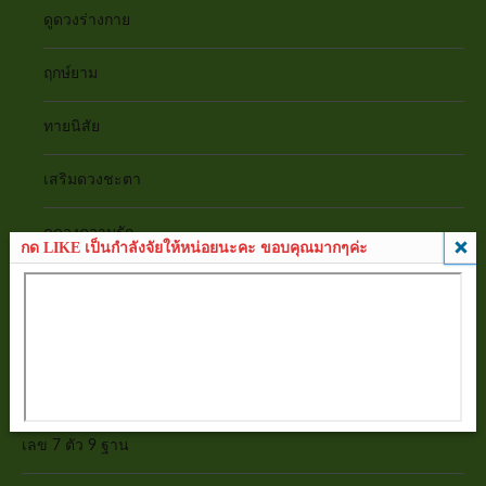
ดูดวงร่างกาย
ฤกษ์ยาม
ทายนิสัย
เสริมดวงชะตา
ดูดวงความรัก
กด LIKE เป็นกำลังจัยให้หน่อยนะคะ ขอบคุณมากๆค่ะ
บทสวดคาถา
ปฏิทิน 100 ปี
ทำนายฝัน
เลข 7 ตัว 9 ฐาน