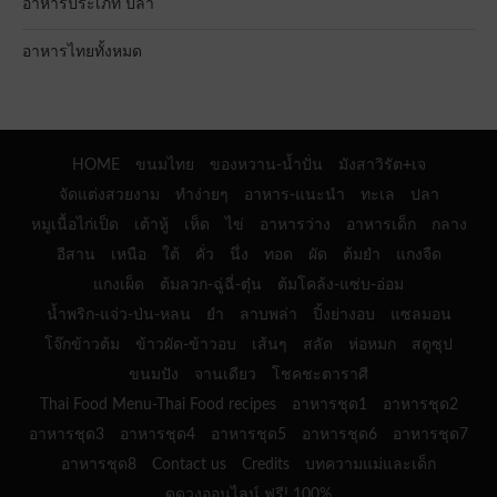
อาหารประเภท ปลา
อาหารไทยทั้งหมด
HOME
ขนมไทย
ของหวาน-น้ำปั่น
มังสาวิรัต+เจ
จัดแต่งสวยงาม
ทำง่ายๆ
อาหาร-แนะนำ
ทะเล
ปลา
หมูเนื้อไก่เป็ด
เต้าหู้
เห็ด
ไข่
อาหารว่าง
อาหารเด็ก
กลาง
อีสาน
เหนือ
ใต้
คั่ว
นึ่ง
ทอด
ผัด
ต้มยำ
แกงจืด
แกงเผ็ด
ต้มลวก-ฉู่ฉี่-ตุ๋น
ต้มโคล้ง-แซ่บ-อ่อม
น้ำพริก-แจ่ว-ป่น-หลน
ยำ
ลาบพล่า
ปิ้งย่างอบ
แซลมอน
โจ๊กข้าวต้ม
ข้าวผัด-ข้าวอบ
เส้นๆ
สลัด
ห่อหมก
สตูซุป
ขนมปัง
จานเดียว
โชคชะตาราศี
Thai Food Menu-Thai Food recipes
อาหารชุด1
อาหารชุด2
อาหารชุด3
อาหารชุด4
อาหารชุด5
อาหารชุด6
อาหารชุด7
อาหารชุด8
Contact us
Credits
บทความแม่และเด็ก
ดูดวงออนไลน์ ฟรี! 100%