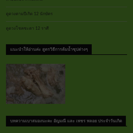
ดูดวงตามปีเกิด 12 นักษัตร
ดูดวงโชคชะตา 12 ราศี
แนะนำให้อ่านค่ะ สูตรวิธีการต้มน้ำซุปต่างๆ
บทความเบาสมองนะคะ อัญมณี และ เพชร พลอย ประจำวันเกิด