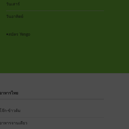
วันเสาร์
วันอาทิตย์
•
สมัคร Yengo
อาหารไทย
โจ๊ก-ข้าวต้ม
อาหารจานเดียว