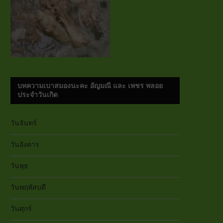
บทความเบาสมองนะคะ อัญมณี และ เพชร พลอย
ประจำวันเกิด
วันจันทร์
วันอังคาร
วันพุธ
วันพฤหัสบดี
วันศุกร์
หมูสับวุ...
หมูสามชั...