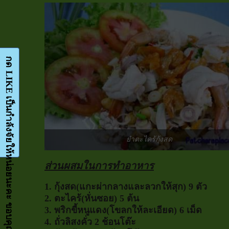
กด LIKE เป็นกำลังจัยให้หน่อยนะคะ ขอบคุณมากๆค่ะ-Facebook-FanPage
ยำตะไคร้กุ้งสด
ส่วนผสมในการทำอาหาร
1. กุ้งสด(แกะผ่ากลางและลวกให้สุก) 9 ตัว
2. ตะไคร้(หั่นซอย) 5 ต้น
3. พริกขี้หนูแดง(โขลกให้ละเอียด) 6 เม็ด
4. ถั่วลิสงคั่ว 2 ช้อนโต๊ะ