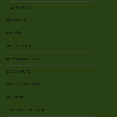
บทสวดคาถา
ปฏิทิน 100 ปี
ทำนายฝัน
เลข 7 ตัว 9 ฐาน
มหาทักษาเทวดาเสวยอายุ
ดูดวงกราฟชีวิต
สมพงษ์ เนื้อคู่ ความรัก
ฉัตรสามชั้น
ยามสามตา ยามของหาย