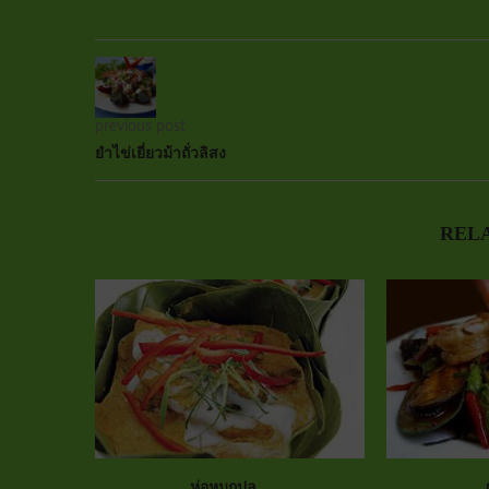
previous post
ยำไข่เยี่ยวม้าถั่วลิสง
REL
ห่อหมกปล...