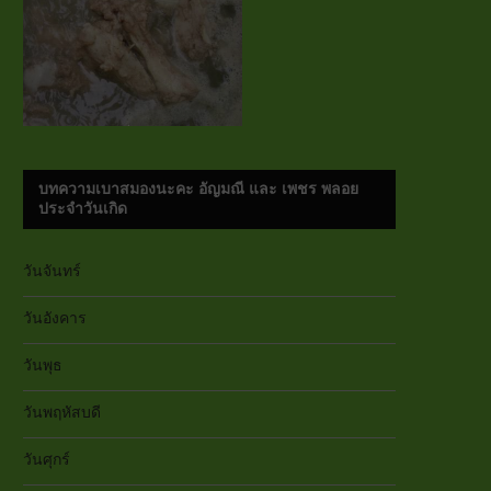
บทความเบาสมองนะคะ อัญมณี และ เพชร พลอย
ประจำวันเกิด
วันจันทร์
วันอังคาร
วันพุธ
วันพฤหัสบดี
วันศุกร์