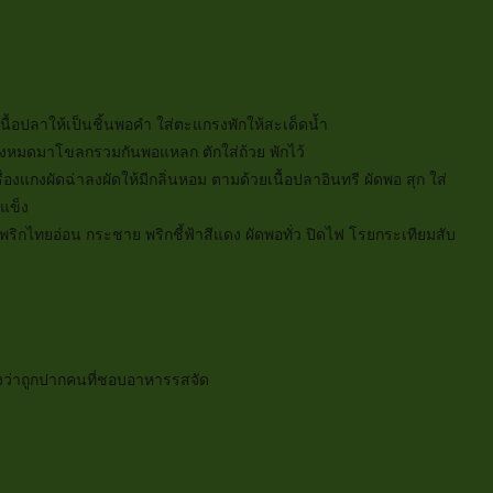
ื้อปลาให้เป็นชิ้นพอคำ ใส่ตะแกรงพักให้สะเด็ดน้ำ
ั้งหมดมาโขลกรวมกันพอแหลก ตักใส่ถ้วย พักไว้
งแกงผัดฉ่าลงผัดให้มีกลิ่นหอม ตามด้วยเนื้อปลาอินทรี ผัดพอ สุก ใส่
งแข็ง
ิกไทยอ่อน กระชาย พริกชี้ฟ้าสีแดง ผัดพอทั่ว ปิดไฟ โรยกระเทียมสับ
องว่าถูกปากคนที่ชอบอาหารรสจัด