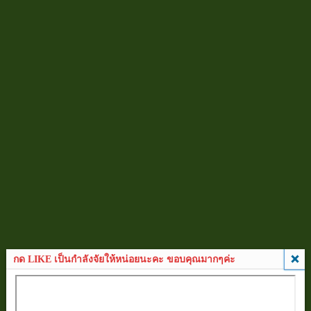
กด LIKE เป็นกำลังจัยให้หน่อยนะคะ ขอบคุณมากๆค่ะ