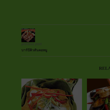
previous post
บาร์บีคิวสันคอหมู
REL