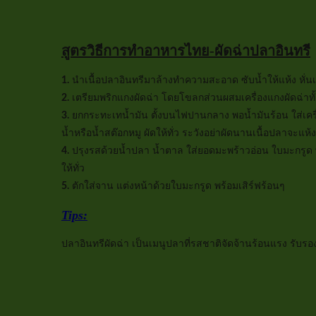
สูตรวิธีการทำอาหารไทย-ผัดฉ่าปลาอินทรี
1.
นำเนื้อปลาอินทรีมาล้างทำความสะอาด ซับน้ำให้แห้ง หั่นเน
2.
เตรียมพริกแกงผัดฉ่า โดยโขลกส่วนผสมเครื่องแกงผัดฉ่าท
3.
ยกกระทะเทน้ำมัน ตั้งบนไฟปานกลาง พอน้ำมันร้อน ใส่เครื่อ
น้ำหรือน้ำสต๊อกหมู ผัดให้ทั่ว ระวังอย่าผัดนานเนื้อปลาจะแห้
4.
ปรุงรสด้วยน้ำปลา น้ำตาล ใส่ยอดมะพร้าวอ่อน ใบมะกรูด พร
ให้ทั่ว
5.
ตักใส่จาน แต่งหน้าด้วยใบมะกรูด พร้อมเสิร์ฟร้อนๆ
Tips:
ปลาอินทรีผัดฉ่า เป็นเมนูปลาที่รสชาติจัดจ้านร้อนแรง รับร