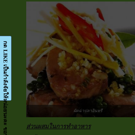
กด LIKE เป็นกำลังจัยให้หน่อยนะคะ ขอบคุณมากๆค่ะ-Facebook-FanPage
ผัดฉ่าปลาอินทรี
ส่วนผสมในการทำอาหาร