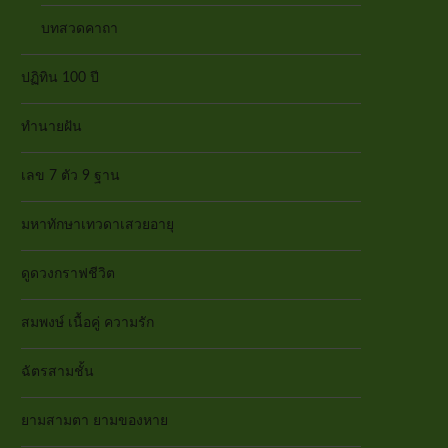
บทสวดคาถา
ปฏิทิน 100 ปี
ทำนายฝัน
เลข 7 ตัว 9 ฐาน
มหาทักษาเทวดาเสวยอายุ
ดูดวงกราฟชีวิต
สมพงษ์ เนื้อคู่ ความรัก
ฉัตรสามชั้น
ยามสามตา ยามของหาย