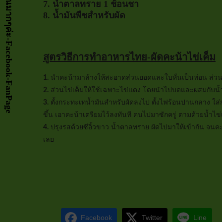
7. น้ำตาลทราย 1 ช้อนชา
8. น้ำมันพืชสำหรับผัด
สูตรวิธีการทำอาหารไทย-ผัดคะน้าไข่เค็ม
1.
นำคะน้ามาล้างให้สะอาดส่วนยอดและใบหั่นเป็นท่อน ส่วน
2.
ส่วนไข่เค็มให้ใช้เฉพาะไข่แดง โดยนำไปบดและผสมกับน้ำ 
3.
ตั้งกระทะเทน้ำมันสำหรับผัดลงไป ตั้งไฟร้อนปานกลาง ใส่
ขึ้น เอาคะน้าเตรียมไว้ลงทันที คนไปมาซักครู่ ตามด้วยน้ำไข่เค
4.
ปรุงรสด้วยซีอิ้วขาว น้ำตาลทราย ผัดไปมาให้เข้ากัน จนคะน
เลย
Facebook
Twitter
Line