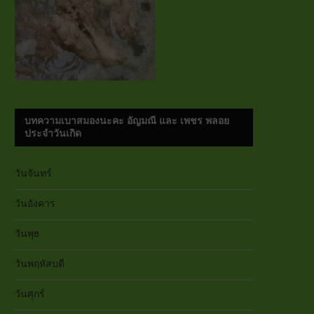
บทความเบาสมองนะคะ อัญมณี และ เพชร พลอย
ประจำวันเกิด
วันจันทร์
วันอังคาร
วันพุธ
วันพฤหัสบดี
วันศุกร์