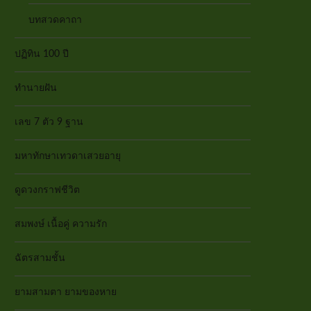
บทสวดคาถา
ปฏิทิน 100 ปี
ทำนายฝัน
เลข 7 ตัว 9 ฐาน
มหาทักษาเทวดาเสวยอายุ
ดูดวงกราฟชีวิต
สมพงษ์ เนื้อคู่ ความรัก
ฉัตรสามชั้น
ยามสามตา ยามของหาย