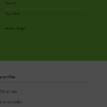
หมูสับวุ...
หมูสามชั...
วันเสาร์
วันอาทิตย์
•
สมัคร Yengo
อาหารไทย
โจ๊ก-ข้าวต้ม
อาหารจานเดียว