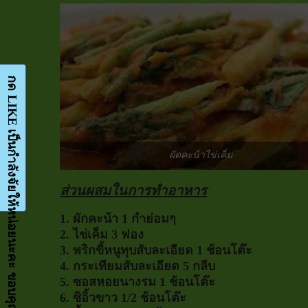
กด LIKE เป็นกำลังจัยให้หน่อยนะคะ ขอบคุณมากๆค่ะ-Facebook-FanPage
ผัดคะน้าไข่เค็ม
ส่วนผสมในการทำอาหาร
1. ผักคะน้า 1 กำย่อมๆ
2. ไข่เค็ม 3 ฟอง
3. พริกขี้หนูทุบสับละเอียด 1 ช้อนโต๊ะ
4. กระเทียมสับละเอียด 5 กลีบ
5. ซอสหอยนางรม 1 ช้อนโต๊ะ
6. ซิอิ้วขาว 1/2 ช้อนโต๊ะ