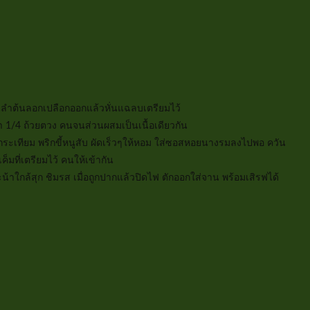
ลำต้นลอกเปลือกออกแล้วหั่นแฉลบเตรียมไว้
1/4 ถ้วยตวง คนจนส่วนผสมเป็นเนื้อเดียวกัน
กระเทียม พริกขี้หนูสับ ผัดเร็วๆให้หอม ใส่ซอสหอยนางรมลงไปพอ ควัน
็มที่เตรียมไว้ คนให้เข้ากัน
้าใกล้สุก ชิมรส เมื่อถูกปากแล้วปิดไฟ ตักออกใส่จาน พร้อมเสิรฟได้