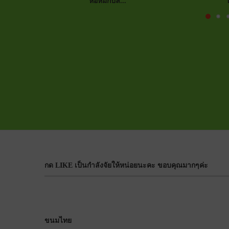
ห่อหมกปล...
กด LIKE เป็นกำลังจัยให้หน่อยนะคะ ขอบคุณมากๆค่ะ
ขนมไทย