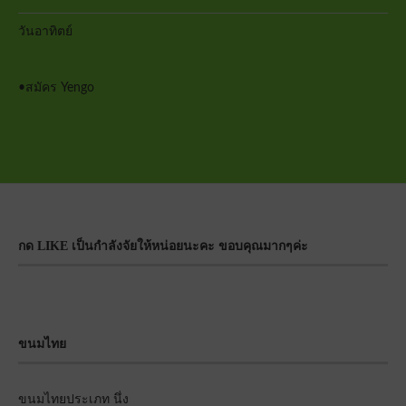
วันอาทิตย์
•
สมัคร Yengo
กด LIKE เป็นกำลังจัยให้หน่อยนะคะ ขอบคุณมากๆค่ะ
ขนมไทย
ขนมไทยประเภท นึ่ง