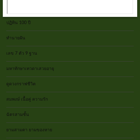
บทสวดคาถา
ปฏิทิน 100 ปี
ทำนายฝัน
เลข 7 ตัว 9 ฐาน
มหาทักษาเทวดาเสวยอายุ
ดูดวงกราฟชีวิต
สมพงษ์ เนื้อคู่ ความรัก
ฉัตรสามชั้น
ยามสามตา ยามของหาย