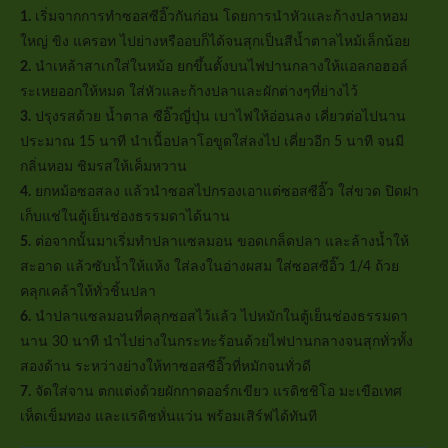
1.
เริ่มจากการทำซอสซีอิ๊วกันก่อน โดยการนำหัวและก้างปลาหอม
ใหญ่ ขิง แครอท ไปย่างหรืออบก็ได้จนสุกเป็นสีน้ำตาลไหม้เล็กน้อย
2.
นำเหล้าสาเกใส่ในหม้อ ยกขึ้นตั้งบนไฟปานกลางให้แอลกอฮอล์
ระเหยออกให้หมด ใส่หัวและก้างปลาและผักต่างๆที่ย่างไว้
3.
ปรุงรสด้วย น้ำตาล ซีอิ๊วญี่ปุ่น เบาไฟให้อ่อนลง เคี่ยวต่อไปนาน
ประมาณ 15 นาที นำเนื้อปลาโอขูดใส่ลงไป เคี่ยวอีก 5 นาที จนมี
กลิ่นหอม ชิมรสให้เค็มหวาน
4.
ยกหม้อซอสลง แล้วนำซอสไปกรองเอาแต่ซอสซีอิ๊ว ใส่ขวด ปิดฝา
เก็บแช่ในตู้เย็นช่องธรรมดาได้นาน
5.
ต่อจากนั้นมาเริ่มทำปลาแซลมอน ขอดเกล็ดปลา และล้างน้ำให้
สะอาด แล้วซับน้ำให้แห้ง ใส่ลงในอ่างผสม ใส่ซอสซีอิ๊ว 1/4 ถ้วย
คลุกเคล้าให้ทั่วชิ้นปลา
6.
นำปลาแซลมอนที่คลุกซอสไว้แล้ว ไปหมักในตู้เย็นช่องธรรมดา
นาน 30 นาที นำไปย่างในกระทะร้อนด้วยไฟปานกลางจนสุกทั่วทั้ง
สองด้าน ระหว่างย่างให้ทาซอสซีอิ๊วที่หมักจนทั่วดี
7.
จัดใส่จาน ตกแต่งด้วยผักกาดออร์กเขียว แรดิชชิโอ มะเขือเทศ
เห็ดเข็มทอง และแรดิชหั่นแว่น พร้อมเสิร์ฟได้ทันที