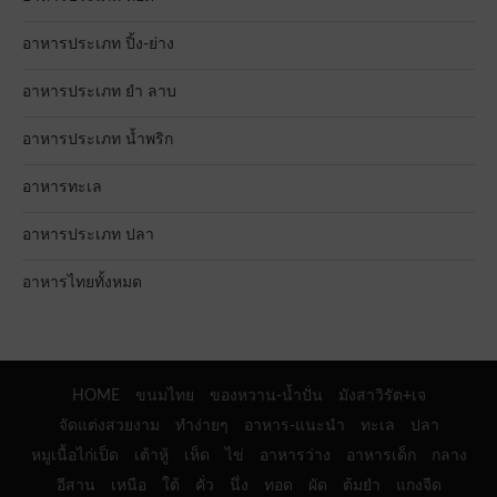
อาหารประเภท ปิ้ง-ย่าง
อาหารประเภท ยำ ลาบ
อาหารประเภท น้ำพริก
อาหารทะเล
อาหารประเภท ปลา
อาหารไทยทั้งหมด
HOME
ขนมไทย
ของหวาน-น้ำปั่น
มังสาวิรัต+เจ
จัดแต่งสวยงาม
ทำง่ายๆ
อาหาร-แนะนำ
ทะเล
ปลา
หมูเนื้อไก่เป็ด
เต้าหู้
เห็ด
ไข่
อาหารว่าง
อาหารเด็ก
กลาง
อีสาน
เหนือ
ใต้
คั่ว
นึ่ง
ทอด
ผัด
ต้มยำ
แกงจืด