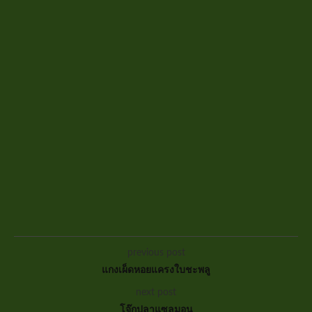
previous post
แกงเผ็ดหอยแครงใบชะพลู
next post
โจ๊กปลาแซลมอน