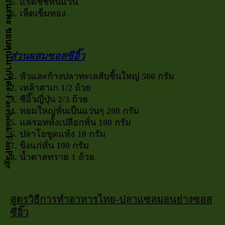
กด LIKE เป็นกำลังจัยให้หน่อยนะคะ ขอบคุณมากๆค่ะ-Facebook-FanPage
5. แรดิชชหันแว่น
6. เห็ดเข็มทอง
ส่วนผสมซอสซีอิ๊ว
1. หัวและก้างปลาทะเลสับชิ้นใหญ่ 500 กรัม
2. เหล้าสาเก 1/2 ถ้วย
3. ซีอิ๊วญี่ปุ่น 2/3 ถ้วย
4. หอมใหญ่หั่นเป็นแว่นๆ 200 กรัม
5. แครอททั้งเปลือกหั่น 100 กรัม
6. ปลาโอขูดแห้ง 10 กรัม
7. ขิงแก่หั่น 100 กรัม
8. น้ำตาลทราย 1 ถ้วย
สูตรวิธีการทำอาหารไทย-ปลาแซลมอนย่างซอส
ซีอิ๊ว