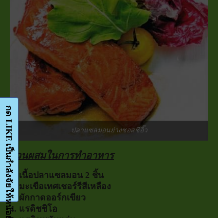
ปลาแซลมอนย่างซอสซีอิ๊ว
ส่วนผสมในการทำอาหาร
1. เนื้อปลาแซลมอน 2 ชิ้น
2. มะเขือเทศเชอร์รีสีเหลือง
3. ผักกาดออร์กเขียว
4. แรดิชชิโอ