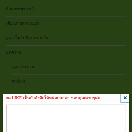
ตัวเลขพยากรณ์
เสี่ยงทายทำนายทัก
ดูดวงไพ่ยิปซีแบบรายวัน
บทความ
ดูดวงร่างกาย
ฤกษ์ยาม
ทายนิสัย
กด LIKE เป็นกำลังจัยให้หน่อยนะคะ ขอบคุณมากๆค่ะ
เสริมดวงชะตา
ดูดวงความรัก