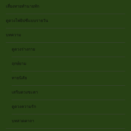
เสี่ยงทายทำนายทัก
ดูดวงไพ่ยิปซีแบบรายวัน
บทความ
ดูดวงร่างกาย
ฤกษ์ยาม
ทายนิสัย
เสริมดวงชะตา
ดูดวงความรัก
บทสวดคาถา