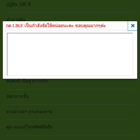
ปฏิทิน 100 ปี
ทำนายฝัน
กด LIKE เป็นกำลังจัยให้หน่อยนะคะ ขอบคุณมากๆค่ะ
เลข 7 ตัว 9 ฐาน
มหาทักษาเทวดาเสวยอายุ
ดูดวงกราฟชีวิต
สมพงษ์ เนื้อคู่ ความรัก
ฉัตรสามชั้น
ยามสามตา ยามของหาย
ดูดวงเบอร์โทรศัพท์มือถือ