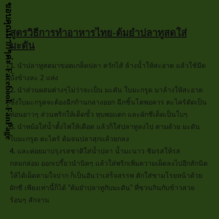
กด LIKE เป็นกำลังจัยให้หน่อยนะคะ ขอบคุณมากๆค่ะ-Facebook-FanPage
สูตรวิธีการทำอาหารไทย-ต้มยำปลาทูสดใส่
มะดัน
1.
นำปลาทูสดมาขอดเกล็ดปลา ควักไส้ ล้างน้ำให้สะอาด แล้วใช้มีด
บั้งข้างละ 2 แห่ง
2.
นำส่วนผสมต่างๆไม่ว่าจะเป็น มะดัน ใบมะกรูด มาล้างให้สะอาด
ซึ่งใบมะกรูดจะต้องฉีกก้านกลางออก ฉีกชิ้นโตพอควร ตะไคร้ตัดเป็น
ท่อนยาวๆ ส่วนพริกให้เด็ดขั้ว ทุบพอแตก และผักชีเด็ดเป็นใบๆ
3.
นำหม้อใส่น้ำตั้งไฟให้เดือด แล้วก็ใส่ปลาทูลงไป ตามด้วย มะดัน
ใบมะกรูด ตะไคร้ ต้มจนปลาสุกแล้วยกลง
4.
และค่อยมาปรุงรสชาติใส่น้ำปลา น้ำมะนาว ชิมรสให้รส
กลมกล่อม ออกเปรี้ยวนำนิดๆ แล้วใส่พริกเพิ่มความเผ็ดลงไปอีกสักนิด
ให้ได้เผ็ดตามใจปาก ก็เป็นอันว่าเสร็จสรรพ ตักใส่ชามโรยหน้าด้วย
ผักชี เพียงเท่านี้ก็ได้ “ต้มยำปลาทูกับมะดัน” ที่ชวนกินกับข้าวสวย
ร้อนๆ สักจาน