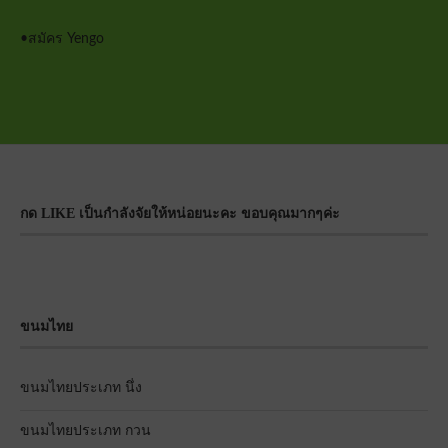
•
สมัคร Yengo
กด LIKE เป็นกำลังจัยให้หน่อยนะคะ ขอบคุณมากๆค่ะ
ขนมไทย
ขนมไทยประเภท นึ่ง
ขนมไทยประเภท กวน