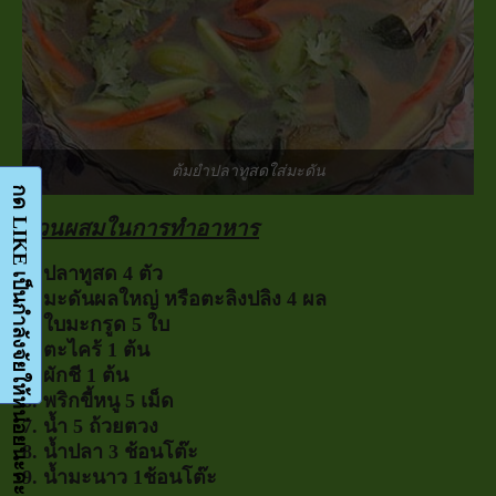
ต้มยำปลาทูสดใส่มะดัน
ส่วนผสมในการทำอาหาร
1. ปลาทูสด 4 ตัว
2. มะดันผลใหญ่ หรือตะลิงปลิง 4 ผล
3. ใบมะกรูด 5 ใบ
4. ตะไคร้ 1 ต้น
5. ผักชี 1 ต้น
6. พริกขี้หนู 5 เม็ด
7. น้ำ 5 ถ้วยตวง
8. น้ำปลา 3 ช้อนโต๊ะ
9. น้ำมะนาว 1ช้อนโต๊ะ