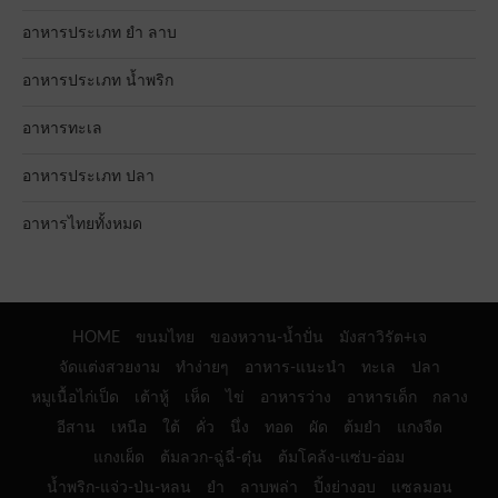
อาหารประเภท ยำ ลาบ
อาหารประเภท น้ำพริก
อาหารทะเล
อาหารประเภท ปลา
อาหารไทยทั้งหมด
HOME
ขนมไทย
ของหวาน-น้ำปั่น
มังสาวิรัต+เจ
จัดแต่งสวยงาม
ทำง่ายๆ
อาหาร-แนะนำ
ทะเล
ปลา
หมูเนื้อไก่เป็ด
เต้าหู้
เห็ด
ไข่
อาหารว่าง
อาหารเด็ก
กลาง
อีสาน
เหนือ
ใต้
คั่ว
นึ่ง
ทอด
ผัด
ต้มยำ
แกงจืด
แกงเผ็ด
ต้มลวก-ฉู่ฉี่-ตุ๋น
ต้มโคล้ง-แซ่บ-อ่อม
น้ำพริก-แจ่ว-ป่น-หลน
ยำ
ลาบพล่า
ปิ้งย่างอบ
แซลมอน