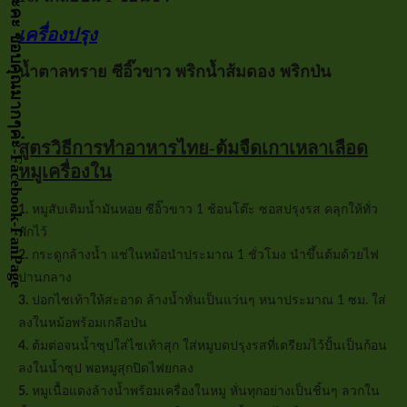
กด LIKE เป็นกำลังจัยให้หน่อยนะคะ ขอบคุณมากๆค่ะ-Facebook-FanPage
เครื่องปรุง
น้ำตาลทราย ซีอิ๊วขาว พริกน้ำส้มดอง พริกป่น
สูตรวิธีการทำอาหารไทย-ต้มจืดเกาเหลาเลือด
หมูเครื่องใน
1.
หมูสับเติมน้ำมันหอย ซีอิ๊วขาว 1 ช้อนโต๊ะ ซอสปรุงรส คลุกให้ทั่ว
พักไว้
2.
กระดูกล้างน้ำ แช่ในหม้อนำประมาณ 1 ชั่วโมง นำขึ้นต้มด้วยไฟ
ปานกลาง
3.
ปอกไชเท้าให้สะอาด ล้างน้ำหั่นเป็นแว่นๆ หนาประมาณ 1 ซม. ใส่
ลงในหม้อพร้อมเกลือป่น
4.
ต้มต่อจนน้ำซุปใส่ไชเท้าสุก ใส่หมูบดปรุงรสที่เตรียมไว้ปั้นเป็นก้อน
ลงในน้ำซุป พอหมูสุกปิดไฟยกลง
5.
หมูเนื้อแดงล้างน้ำพร้อมเครื่องในหมู หั่นทุกอย่างเป็นชิ้นๆ ลวกใน