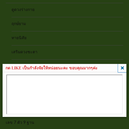
ดูดวงร่างกาย
ฤกษ์ยาม
ทายนิสัย
เสริมดวงชะตา
ดูดวงความรัก
กด LIKE เป็นกำลังจัยให้หน่อยนะคะ ขอบคุณมากๆค่ะ
บทสวดคาถา
ปฏิทิน 100 ปี
ทำนายฝัน
เลข 7 ตัว 9 ฐาน