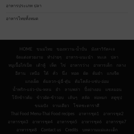
อาหารประเภท ปลา
อาหารไทยทั้งหมด
HOME
ขนมไทย
ของหวาน-น้ำปั่น
มังสาวิรัต+เจ
จัดแต่งสวยงาม
ทำง่ายๆ
อาหาร-แนะนำ
ทะเล
ปลา
หมูเนื้อไก่เป็ด
เต้าหู้
เห็ด
ไข่
อาหารว่าง
อาหารเด็ก
กลาง
อีสาน
เหนือ
ใต้
คั่ว
นึ่ง
ทอด
ผัด
ต้มยำ
แกงจืด
แกงเผ็ด
ต้มลวก-ฉู่ฉี่-ตุ๋น
ต้มโคล้ง-แซ่บ-อ่อม
น้ำพริก-แจ่ว-ป่น-หลน
ยำ
ลาบพล่า
ปิ้งย่างอบ
แซลมอน
โจ๊กข้าวต้ม
ข้าวผัด-ข้าวอบ
เส้นๆ
สลัด
ห่อหมก
สตูซุป
ขนมปัง
จานเดียว
โชคชะตาราศี
Thai Food Menu-Thai Food recipes
อาหารชุด1
อาหารชุด2
อาหารชุด3
อาหารชุด4
อาหารชุด5
อาหารชุด6
อาหารชุด7
อาหารชุด8
Contact us
Credits
บทความแม่และเด็ก