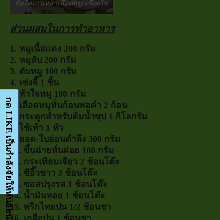
ต้มจืดเกาเหลาเลือดหมูเครื่องใน
ส่วนผสมในการทำอาหาร
1. หมูเนื้อแดง 200 กรัม
2. หมูสับ 200 กรัม
3. ตับหมู 100 กรัม
4. เซ่งจี๊ 1 ชิ้น
5. หัวใจหมู 100 กรัม
6. เลือดหมูหั่นก้อนพอคำ 2 ก้อน
7. กระดูกสำหรับต้มน้ำซุป 1 กิโลกรัม
8. ไช้เท้า 1 หัว
9. ยอด-ใบอ่อนตำลึง 300 กรัม
10. ขึ้นฉ่ายหั่นฝอย 100 กรัม
11. กระเทียมเจียว 2 ช้อนโต๊ะ
12. ซีอิ๊วขาว 3 ช้อนโต๊ะ
13. ซอสปรุงรส 1 ช้อนโต๊ะ
14. น้ำมันหอย 1 ช้อนโต๊ะ
15. พริกไทยป่น 1/2 ช้อนชา
16. เกลือป่น 1 ช้อนชา