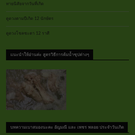
ทายนิสัยจากวันที่เกิด
ดูดวงตามปีเกิด 12 นักษัตร
ดูดวงโชคชะตา 12 ราศี
แนะนำให้อ่านค่ะ สูตรวิธีการต้มน้ำซุปต่างๆ
บทความเบาสมองนะคะ อัญมณี และ เพชร พลอย ประจำวันเกิด