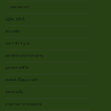
บทสวดคาถา
ปฏิทิน 100 ปี
ทำนายฝัน
เลข 7 ตัว 9 ฐาน
มหาทักษาเทวดาเสวยอายุ
ดูดวงกราฟชีวิต
สมพงษ์ เนื้อคู่ ความรัก
ฉัตรสามชั้น
ยามสามตา ยามของหาย