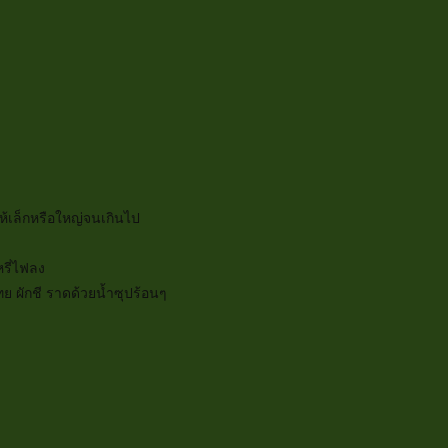
ห้เล็กหรือใหญ่จนเกินไป
หรี่ไฟลง
ทย ผักชี ราดด้วยน้ำซุปร้อนๆ