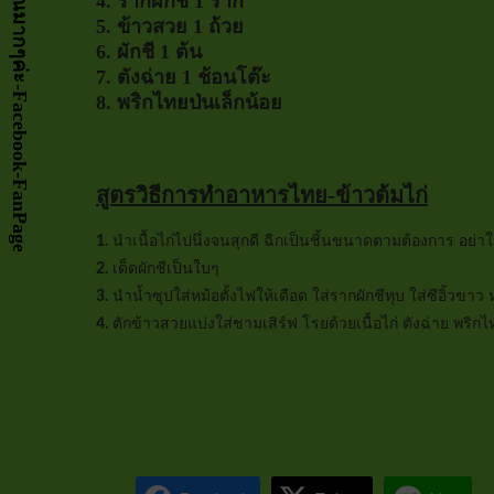
4. รากผักชี 1 ราก
5. ข้าวสวย 1 ถ้วย
6. ผักชี 1 ต้น
7. ตังฉ่าย 1 ช้อนโต๊ะ
8. พริกไทยป่นเล็กน้อย
สูตรวิธีการทำอาหารไทย-ข้าวต้มไก่
1.
นำเนื้อไก่ไปนึ่งจนสุกดี ฉีกเป็นชิ้นขนาดตามต้องการ อย่าใ
2.
เด็ดผักชีเป็นใบๆ
3.
นำน้ำซุปใส่หม้อตั้งไฟให้เดือด ใส่รากผักชีทุบ ใส่ซีอิ้วขาว 
4.
ตักข้าวสวยแบ่งใส่ชามเสิร์ฟ โรยด้วยเนื้อไก่ ตังฉ่าย พริกไ