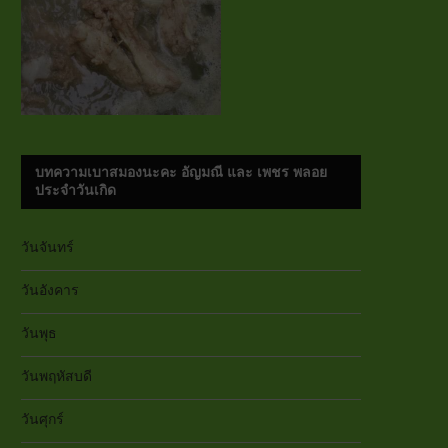
บทความเบาสมองนะคะ อัญมณี และ เพชร พลอย
ประจำวันเกิด
วันจันทร์
วันอังคาร
วันพุธ
วันพฤหัสบดี
วันศุกร์