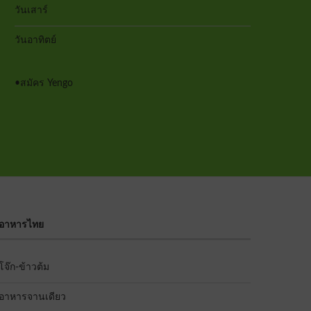
หมูสับวุ...
หมูสามชั...
วันเสาร์
วันอาทิตย์
•
สมัคร Yengo
อาหารไทย
โจ๊ก-ข้าวต้ม
อาหารจานเดียว