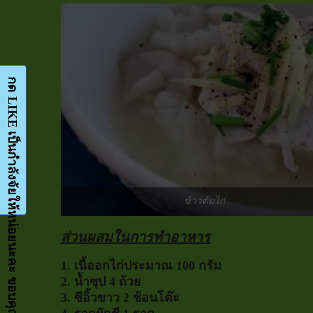
กด LIKE เป็นกำลังจัยให้หน่อยนะคะ ขอบคุณมากๆค่ะ-Facebook-FanPage
ข้าวต้มไก่
ส่วนผสมในการทำอาหาร
1. เนื้ออกไก่ประมาณ 100 กรัม
2. น้ำซุป 4 ถ้วย
3. ซีอิ้วขาว 2 ช้อนโต๊ะ