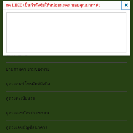
กด LIKE เป็นกำลังจัยให้หน่อยนะคะ ขอบคุณมากๆค่ะ
มหาทักษาเทวดาเสวยอายุ
ดูดวงกราฟชีวิต
สมพงษ์ เนื้อคู่ ความรัก
ฉัตรสามชั้น
ยามสามตา ยามของหาย
ดูดวงเบอร์โทรศัพท์มือถือ
ดูดวงทะเบียนรถ
ดูดวงเลขบัตรประชาชน
ดูดวงเลขบัญชีธนาคาร