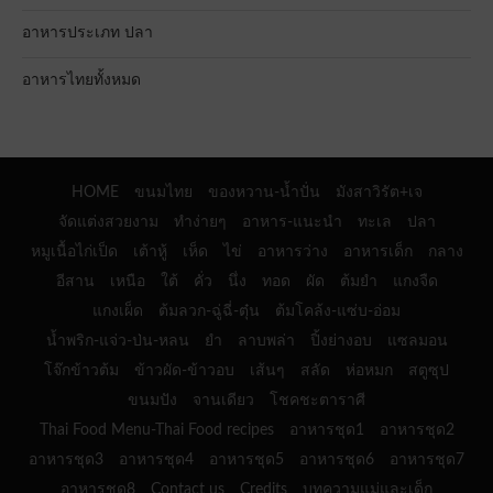
อาหารประเภท ปลา
อาหารไทยทั้งหมด
HOME
ขนมไทย
ของหวาน-น้ำปั่น
มังสาวิรัต+เจ
จัดแต่งสวยงาม
ทำง่ายๆ
อาหาร-แนะนำ
ทะเล
ปลา
หมูเนื้อไก่เป็ด
เต้าหู้
เห็ด
ไข่
อาหารว่าง
อาหารเด็ก
กลาง
อีสาน
เหนือ
ใต้
คั่ว
นึ่ง
ทอด
ผัด
ต้มยำ
แกงจืด
แกงเผ็ด
ต้มลวก-ฉู่ฉี่-ตุ๋น
ต้มโคล้ง-แซ่บ-อ่อม
น้ำพริก-แจ่ว-ป่น-หลน
ยำ
ลาบพล่า
ปิ้งย่างอบ
แซลมอน
โจ๊กข้าวต้ม
ข้าวผัด-ข้าวอบ
เส้นๆ
สลัด
ห่อหมก
สตูซุป
ขนมปัง
จานเดียว
โชคชะตาราศี
Thai Food Menu-Thai Food recipes
อาหารชุด1
อาหารชุด2
อาหารชุด3
อาหารชุด4
อาหารชุด5
อาหารชุด6
อาหารชุด7
อาหารชุด8
Contact us
Credits
บทความแม่และเด็ก