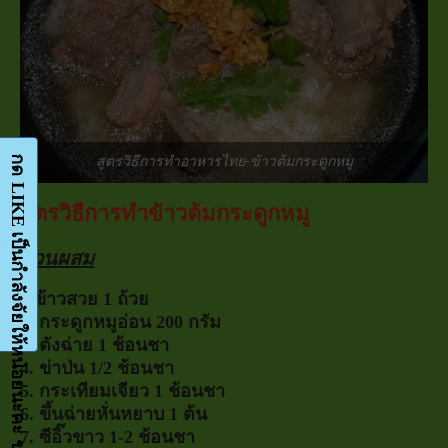
กด LIKE เป็นกำลังจัยให้หน่อยนะคะ ขอบคุณมากๆค่ะ-Facebook-FanPage
สูตรวิธีการทำอาหารไทย-ข้าวต้มกระดูกหมู
สูตรวิธีการทำข้าวต้มกระดูกหมู
ส่วนผสม
1.ข้าวสวย 1 ถ้วย
2. กระดูกหมูอ่อน 200 กรัม
3. ตังฉ่าย 1 ช้อนชา
4. ข่าป่น 1/2 ช้อนชา
5. กระเทียมเจียว 1 ช้อนชา
6. ขึ้นฉ่ายหั่นหยาบ 1 ต้น
7. ซีอิ๊วขาว 1-2 ช้อนชา