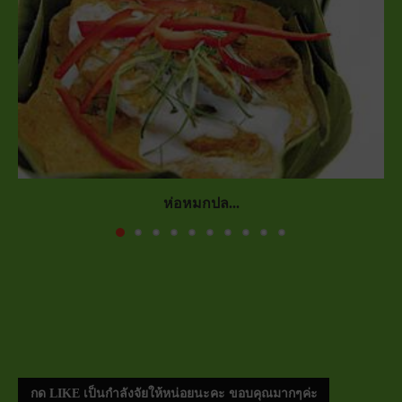
ห่อหมกปล...
กด LIKE เป็นกำลังจัยให้หน่อยนะคะ ขอบคุณมากๆค่ะ