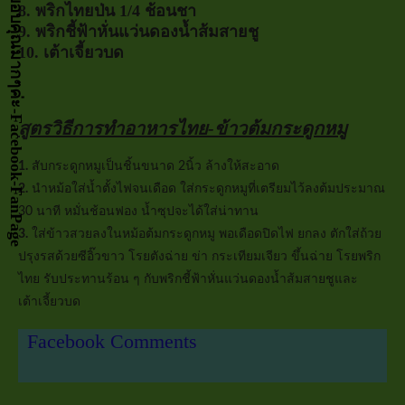
8. พริกไทยป่น 1/4 ช้อนชา
9. พริกชี้ฟ้าหั่นแว่นดองน้ำส้มสายชู
10. เต้าเจี้ยวบด
สูตรวิธีการทำอาหารไทย-ข้าวต้มกระดูกหมู
1.
สับกระดูกหมูเป็นชิ้นขนาด 2นิ้ว ล้างให้สะอาด
2.
นำหม้อใส่น้ำตั้งไฟจนเดือด ใส่กระดูกหมูที่เตรียมไว้ลงต้มประมาณ
30 นาที หมั่นช้อนฟอง น้ำซุปจะได้ใส่น่าทาน
3.
ใส่ข้าวสวยลงในหม้อต้มกระดูกหมู พอเดือดปิดไฟ ยกลง ตักใส่ถ้วย
ปรุงรสด้วยซีอิ๊วขาว โรยตังฉ่าย ข่า กระเทียมเจียว ขึ้นฉ่าย โรยพริก
ไทย รับประทานร้อน ๆ กับพริกชี้ฟ้าหั่นแว่นดองน้ำส้มสายชูและ
เต้าเจี้ยวบด
Facebook Comments