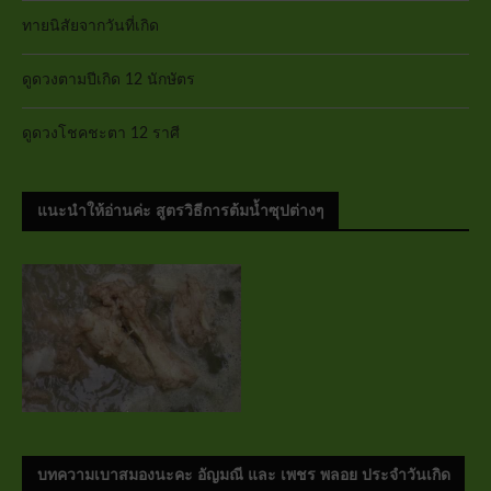
ทายนิสัยจากวันที่เกิด
ดูดวงตามปีเกิด 12 นักษัตร
ดูดวงโชคชะตา 12 ราศี
แนะนำให้อ่านค่ะ สูตรวิธีการต้มน้ำซุปต่างๆ
บทความเบาสมองนะคะ อัญมณี และ เพชร พลอย ประจำวันเกิด