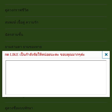
ดูดวงกราฟชีวิต
สมพงษ์ เนื้อคู่ ความรัก
ฉัตรสามชั้น
ยามสามตา ยามของหาย
กด LIKE เป็นกำลังจัยให้หน่อยนะคะ ขอบคุณมากๆค่ะ
ดูดวงเบอร์โทรศัพท์มือถือ
ดูดวงทะเบียนรถ
ดูดวงเลขบัตรประชาชน
ดูดวงเลขบัญชีธนาคาร
ดูดวงชื่อแบบทักษา