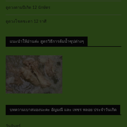
ดูดวงตามปีเกิด 12 นักษัตร
ดูดวงโชคชะตา 12 ราศี
แนะนำให้อ่านค่ะ สูตรวิธีการต้มน้ำซุปต่างๆ
บทความเบาสมองนะคะ อัญมณี และ เพชร พลอย ประจำวันเกิด
วันจันทร์