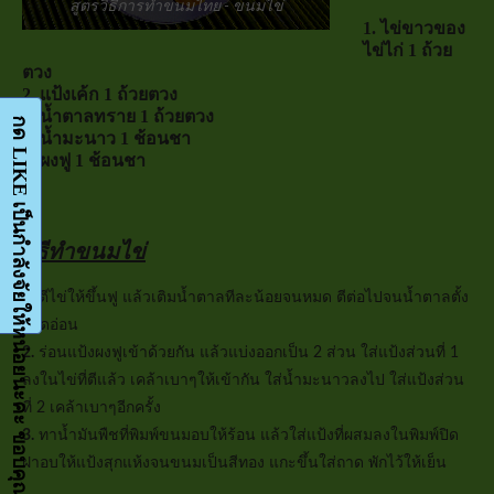
สูตรวิธีการทำขนมไทย - ขนมไข่
1. ไข่ขาวของ
ไข่ไก่ 1 ถ้วย
ตวง
2. แป้งเค้ก 1 ถ้วยตวง
3. น้ำตาลทราย 1 ถ้วยตวง
กด LIKE เป็นกำลังจัยให้หน่อยนะคะ ขอบคุณมากๆค่ะ-Facebook-FanPage
4. น้ำมะนาว 1 ช้อนชา
5. ผงฟู 1 ช้อนชา
วิธีทำขนมไข่
1.
ตีไข่ให้ขึ้นฟู แล้วเติมน้ำตาลทีละน้อยจนหมด ตีต่อไปจนน้ำตาลตั้ง
ยอดอ่อน
2.
ร่อนแป้งผงฟูเข้าด้วยกัน แล้วแบ่งออกเป็น 2 ส่วน ใส่แป้งส่วนที่ 1
ลงในไข่ที่ตีแล้ว เคล้าเบาๆให้เข้ากัน ใส่น้ำมะนาวลงไป ใส่แป้งส่วน
ที่ 2 เคล้าเบาๆอีกครั้ง
3.
ทาน้ำมันพืชที่พิมพ์ขนมอบให้ร้อน แล้วใส่แป้งที่ผสมลงในพิมพ์ปิด
ฝาอบให้แป้งสุกแห้งจนขนมเป็นสีทอง แกะขึ้นใส่ถาด พักไว้ให้เย็น