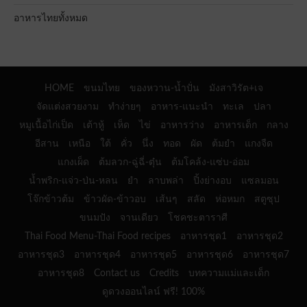
อาหารไทยทั้งหมด
HOME
ขนมไทย
ของหวาน-น้ำปั่น
มังสาวิรัต+เจ
จัดแต่งสวยงาม
ทำง่ายๆ
อาหาร-แนะนำ
ทะเล
ปลา
หมูเนื้อไก่เป็ด
เต้าหู้
เห็ด
ไข่
อาหารว่าง
อาหารเด็ก
กลาง
อีสาน
เหนือ
ใต้
คั่ว
นึ่ง
ทอด
ผัด
ต้มยำ
แกงจืด
แกงเผ็ด
ต้มลวก-ฉู่ฉี่-ตุ๋น
ต้มโคล้ง-แซ่บ-อ่อม
น้ำพริก-แจ่ว-ป่น-หลน
ยำ
ลาบพล่า
ปิ้งย่างอบ
แซลมอน
โจ๊กข้าวต้ม
ข้าวผัด-ข้าวอบ
เส้นๆ
สลัด
ห่อหมก
สตูซุป
ขนมปัง
จานเดียว
โชคชะตาราศี
Thai Food Menu-Thai Food recipes
อาหารชุด1
อาหารชุด2
อาหารชุด3
อาหารชุด4
อาหารชุด5
อาหารชุด6
อาหารชุด7
อาหารชุด8
Contact us
Credits
บทความแม่และเด็ก
ดูดวงออนไลน์ ฟรี! 100%