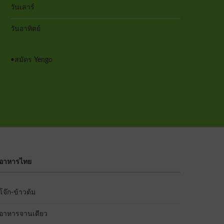
วันเสาร์
วันอาทิตย์
•
สมัคร Yengo
อาหารไทย
โจ๊ก-ข้าวต้ม
อาหารจานเดียว