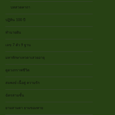
บทสวดคาถา
ปฏิทิน 100 ปี
ทำนายฝัน
เลข 7 ตัว 9 ฐาน
มหาทักษาเทวดาเสวยอายุ
ดูดวงกราฟชีวิต
สมพงษ์ เนื้อคู่ ความรัก
ฉัตรสามชั้น
ยามสามตา ยามของหาย