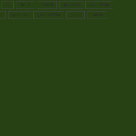
วุ้น
วุ้นกะทิ
วุ้นผลไม้
วุ้นมะพร้าว
สูตรการทำวุ้น
่น
สูตรน้ำปั่น
สูตรน้ำผลไม้ปั่น
สูตรวุ้น
ไอศครีม