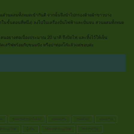
นส่วนผสมทั้งหมดเข้ากันดี จากนั้นจึงนำไปกรองด้วยผ้าขาวบาง
ำในขั้นตอนที่หนึ่ง) ลงไปในเครื่องปั่นไฟฟ้าและปั่นจน ส่วนผสมทั้งหมด
อย่างต่อเนื่องประมาณ 20 นาที จึงปิดไฟ และทิ้งไว้ให้เย็น
ัดเสริฟพร้อมกับขนมปัง หรือปาท่องโก๋แล้วแต่ชอบค่ะ
้น
ขนมปังสังขยาใบเตย
ขนมหวาน
ขนมไทย
ของหวาน
ทำขนมไทย
น้ำปั่น
วิธีการทำขนมไทย
วิธีการทำวุ้น